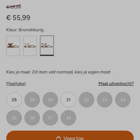
€ 69,99
€ 55,99
Kleur:
Bronskleurig
Kies je maat:
Dit item valt normaal, kies je eigen maat
Maattabel
Maat uitverkocht?
28
29
30
31
32
33
34
35
36
37
38
Voeg toe