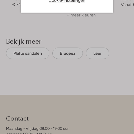
Cookie-instellingen
€ 74,99
€ 69,99
Vanaf
+ meer kleuren
Bekijk meer
Platte sandalen
Braqeez
Leer
Contact
Maandag - Vrijdag 09:00 - 19:00 uur