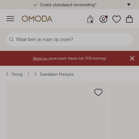
Gratis standaard verzending*
Menu
Shop nu:
jouw must-haves tot 70% korting!
Terug
Sandalen Meisjes