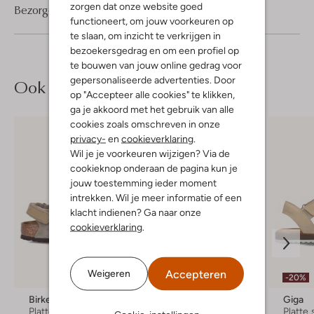
zorgen dat onze website goed
Bezorgen & retourneren
functioneert, om jouw voorkeuren op
te slaan, om inzicht te verkrijgen in
bezoekersgedrag en om een profiel op
te bouwen van jouw online gedrag voor
gepersonaliseerde advertenties. Door
Ook iets voor jou?
op "Accepteer alle cookies" te klikken,
ga je akkoord met het gebruik van alle
cookies zoals omschreven in onze
privacy-
en
cookieverklaring
.
Wil je je voorkeuren wijzigen? Via de
cookieknop onderaan de pagina kun je
jouw toestemming ieder moment
intrekken. Wil je meer informatie of een
klacht indienen? Ga naar onze
cookieverklaring
.
Accepteren
Weigeren
-20%
Birkenstock
Shoesme
Giga
Platte sandalen
Platte sandalen
Platte