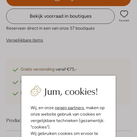
Bekijk voorraad in boutiques
Favoriet
Reserveer direct in een van onze 37 boutiques
Vergelijkbare items
Gratis verzending
vanaf €75,-
Gratis retourneren
binnen 30 dagen*
Jum, cookies!
Betaal achteraf
met Klarna
Wij, en onze
negen partners
, maken op
onze website gebruik van cookies en
Product informatie
vergelijkbare technieken (gezamenlijk:
"cookies").
Wij gebruiken cookies om ervoor te