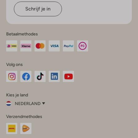
Schrijf je in
Betaalmethodes
Volg ons
Omoda
Omoda
Omoda
Omoda
Omoda
Kies je land
Instagram
Facebook
TikTok
LinkedIn
YouTube
NEDERLAND
Kies
Verzendmethodes
je
Sluit
land
Nederland