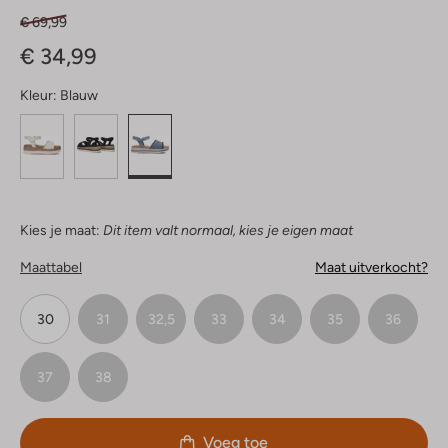
€ 69,99
€ 34,99
Kleur:
Blauw
Kies je maat:
Dit item valt normaal, kies je eigen maat
Maattabel
Maat uitverkocht?
30
31
32,5
33
34
35
36
37
38
Voeg toe