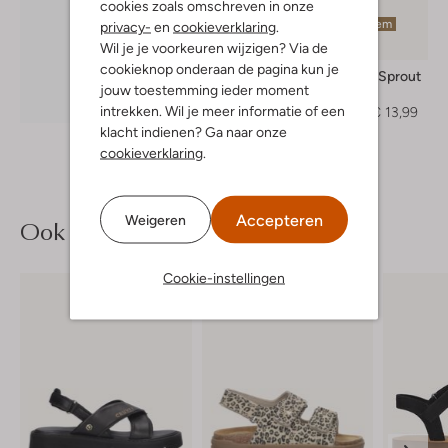
cookies zoals omschreven in onze
Laatste item
privacy-
en
cookieverklaring
.
-60%
Wil je je voorkeuren wijzigen? Via de
cookieknop onderaan de pagina kun je
Sproet & Sprout
jouw toestemming ieder moment
T-shirt
Ontdek de look
intrekken. Wil je meer informatie of een
€ 33,99
€ 13,99
klacht indienen? Ga naar onze
cookieverklaring
.
Accepteren
Weigeren
Ook iets voor jou?
Cookie-instellingen