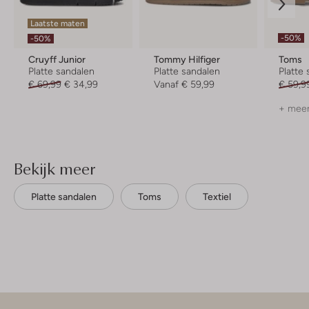
Laatste maten
-50%
-50%
Cruyff Junior
Tommy Hilfiger
Toms
Platte sandalen
Platte sandalen
Platte
€ 69,99
€ 34,99
Vanaf
€ 59,99
€ 59,9
+ meer
Bekijk meer
Platte sandalen
Toms
Textiel