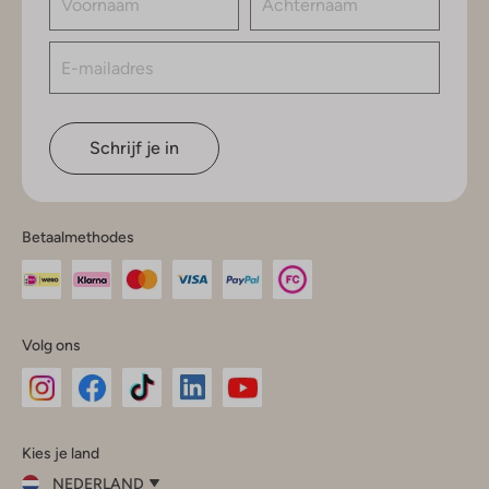
Schrijf je in
Betaalmethodes
Volg ons
Omoda
Omoda
Omoda
Omoda
Omoda
Kies je land
Instagram
Facebook
TikTok
LinkedIn
YouTube
NEDERLAND