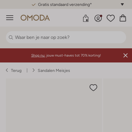
Gratis standaard verzending*
Menu
Shop nu:
jouw must-haves tot 70% korting!
Terug
Sandalen Meisjes