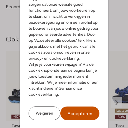
zorgen dat onze website goed
1
5
Beoordelingen
(1)
5
/5
functioneert, om jouw voorkeuren op
Sterren
te slaan, om inzicht te verkrijgen in
bezoekersgedrag en om een profiel op
te bouwen van jouw online gedrag voor
gepersonaliseerde advertenties. Door
Ook iets voor jou?
op "Accepteer alle cookies" te klikken,
ga je akkoord met het gebruik van alle
cookies zoals omschreven in onze
privacy-
en
cookieverklaring
.
Wil je je voorkeuren wijzigen? Via de
cookieknop onderaan de pagina kun je
jouw toestemming ieder moment
intrekken. Wil je meer informatie of een
klacht indienen? Ga naar onze
cookieverklaring
.
Laatste item
Laatste
Accepteren
Weigeren
-40%
-50%
-50%
Teva
Teva
Teva