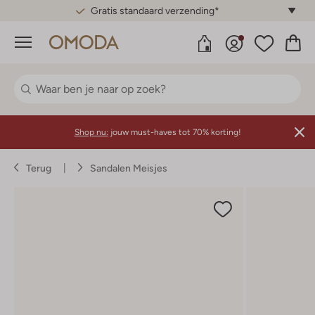
Gratis standaard verzending*
Menu
Shop nu:
jouw must-haves tot 70% korting!
Terug
Sandalen Meisjes