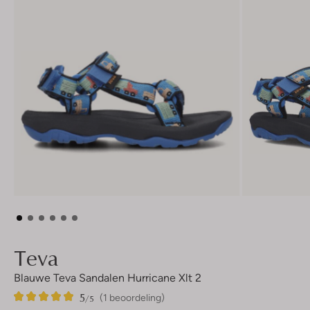
Teva
Blauwe Teva Sandalen Hurricane Xlt 2
5
1
5
/5
(1 beoordeling)