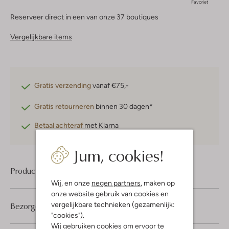
Favoriet
Reserveer direct in een van onze 37 boutiques
Vergelijkbare items
Gratis verzending
vanaf €75,-
Gratis retourneren
binnen 30 dagen*
Betaal achteraf
met Klarna
Jum, cookies!
Product informatie
Wij, en onze
negen partners
, maken op
onze website gebruik van cookies en
vergelijkbare technieken (gezamenlijk:
Bezorgen & retourneren
"cookies").
Wij gebruiken cookies om ervoor te