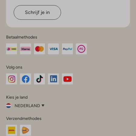
Schrijf je in
Betaalmethodes
Volg ons
Omoda
Omoda
Omoda
Omoda
Omoda
Kies je land
Instagram
Facebook
TikTok
LinkedIn
YouTube
NEDERLAND
Kies
Verzendmethodes
je
Sluit
land
Nederland