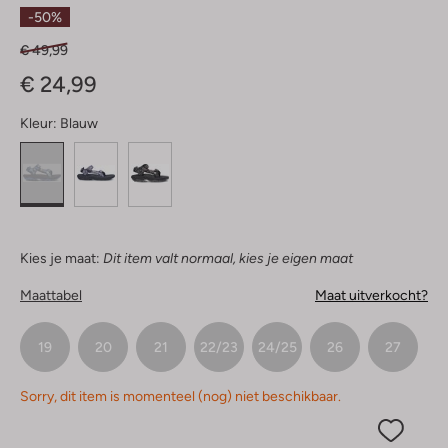
Sterren
-50%
€ 49,99
€ 24,99
Kleur:
Blauw
Kies je maat:
Dit item valt normaal, kies je eigen maat
Maattabel
Maat uitverkocht?
19
20
21
22/23
24/25
26
27
Sorry, dit item is momenteel (nog) niet beschikbaar.