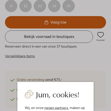
31
32
33
34
35
Voeg toe
Bekijk voorraad in boutiques
Favoriet
Reserveer direct in een van onze 37 boutiques
Vergelijkbare items
Gratis verzending
vanaf €75,-
Gratis retourneren
binnen 30 dagen*
Jum, cookies!
Betaal achteraf
met Klarna
Wij, en onze
negen partners
, maken op