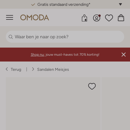
Gratis standaard verzending*
Menu
Shop nu:
jouw must-haves tot 70% korting!
Terug
Sandalen Meisjes