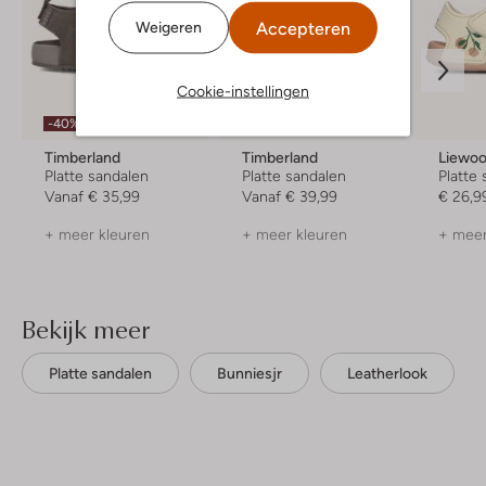
Accepteren
Weigeren
Cookie-instellingen
-40%
Timberland
Timberland
Liewo
Platte sandalen
Platte sandalen
Platte
Vanaf
€ 35,99
Vanaf
€ 39,99
€ 26,9
+ meer kleuren
+ meer kleuren
+ meer
Bekijk meer
Platte sandalen
Bunniesjr
Leatherlook