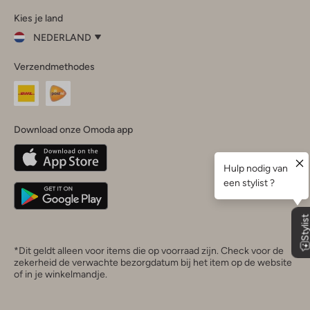
Omoda
Omoda
Omoda
Omoda
Omoda
Kies je land
Instagram
Facebook
TikTok
LinkedIn
YouTube
NEDERLAND
Kies
Verzendmethodes
je
Sluit
land
Nederland
België
(Nederlands)
Download onze Omoda app
Belgique
(Français)
Deutschland
*Dit geldt alleen voor items die op voorraad zijn. Check voor de
zekerheid de verwachte bezorgdatum bij het item op de website
of in je winkelmandje.