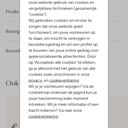
onze website gebruik van cookies en
vergelijkbare technieken (gezamenlijk:
Product informatie
"cookies").
Wij gebruiken cookies om ervoor te
zorgen dat onze website goed
Bezorgen & retourneren
functioneert, om jouw voorkeuren op
te slaan, om inzicht te verkrijgen in
bezoekersgedrag en om een profiel op
2
3
Beoordelingen
te bouwen van jouw online gedrag voor
(2)
3
/5
Sterren
gepersonaliseerde advertenties. Door
op "Accepteer alle cookies" te klikken,
ga je akkoord met het gebruik van alle
cookies zoals omschreven in onze
privacy-
en
cookieverklaring
.
Ook iets voor jou?
Wil je je voorkeuren wijzigen? Via de
cookieknop onderaan de pagina kun je
jouw toestemming ieder moment
intrekken. Wil je meer informatie of een
klacht indienen? Ga naar onze
cookieverklaring
.