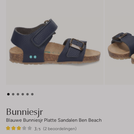
Bunniesjr
Blauwe Bunniesjr Platte Sandalen Ben Beach
3
2
3
/5
(2 beoordelingen)