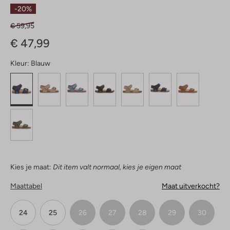
Sterren
-20%
€ 59,95
€ 47,99
Kleur:
Blauw
Kies je maat:
Dit item valt normaal, kies je eigen maat
Maattabel
Maat uitverkocht?
24
25
26
27
28
29
30