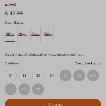
€ 59,95
€ 47,99
Kleur:
Blauw
Kies je maat:
Dit item valt normaal, kies je eigen maat
Maattabel
Maat uitverkocht?
31
32
33
34
35
36
36,5
37
37,5
38
Voeg toe