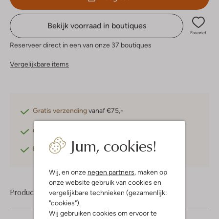
Bekijk voorraad in boutiques
Favoriet
Reserveer direct in een van onze 37 boutiques
Vergelijkbare items
Gratis verzending
vanaf €75,-
Gratis retourneren
binnen 30 dagen*
Jum, cookies!
Betaal achteraf
met Klarna
Wij, en onze
negen partners
, maken op
onze website gebruik van cookies en
Product informatie
vergelijkbare technieken (gezamenlijk:
"cookies").
Wij gebruiken cookies om ervoor te