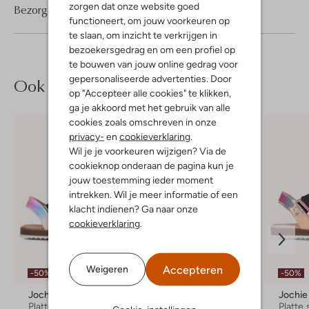
zorgen dat onze website goed
Bezorgen & retourneren
functioneert, om jouw voorkeuren op
te slaan, om inzicht te verkrijgen in
bezoekersgedrag en om een profiel op
te bouwen van jouw online gedrag voor
gepersonaliseerde advertenties. Door
Ook iets voor jou?
op "Accepteer alle cookies" te klikken,
ga je akkoord met het gebruik van alle
cookies zoals omschreven in onze
privacy-
en
cookieverklaring
.
Wil je je voorkeuren wijzigen? Via de
cookieknop onderaan de pagina kun je
jouw toestemming ieder moment
intrekken. Wil je meer informatie of een
klacht indienen? Ga naar onze
cookieverklaring
.
Laatste maten
Accepteren
Weigeren
-50%
-50%
-50%
Jochie & Freaks
Bullboxer
Jochie
Platte sandalen
Sandalen
Platte