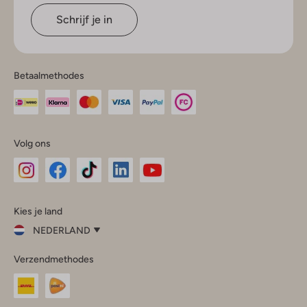
Schrijf je in
Betaalmethodes
Volg ons
Omoda
Omoda
Omoda
Omoda
Omoda
Kies je land
Instagram
Facebook
TikTok
LinkedIn
YouTube
NEDERLAND
Kies
Verzendmethodes
je
Sluit
land
Nederland