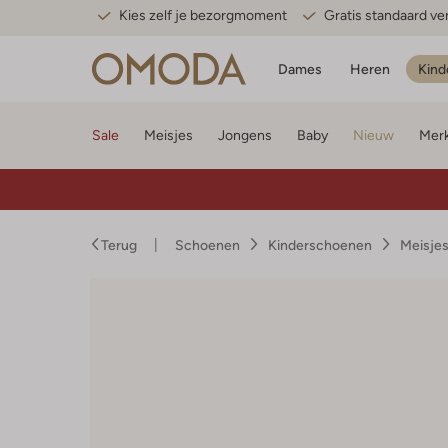
Kies zelf je bezorgmoment
Gratis standaard v
Dames
Heren
Kind
Sale
Meisjes
Jongens
Baby
Nieuw
Mer
Terug
Schoenen
Kinderschoenen
Meisje