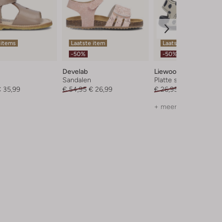
 items
Laatste item
Laatste item
-50%
-50%
Develab
Liewood
Sandalen
Platte sandalen
 35,99
€ 54,95
€ 26,99
€ 26,95
€ 12,99
+ meer kleuren