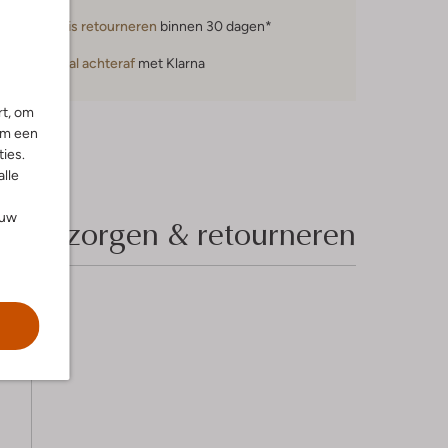
Gratis retourneren
binnen 30 dagen*
Betaal achteraf
met Klarna
rt, om
om een
ies.
alle
ouw
Bezorgen & retourneren