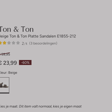
Ton & Ton
Beige Ton & Ton Platte Sandalen E1855-212
2
3
2
/5
(3 beoordelingen)
Sterren
€ 59,95
€ 23,99
-60%
leur:
Beige
ies je maat:
Dit item valt normaal, kies je eigen maat