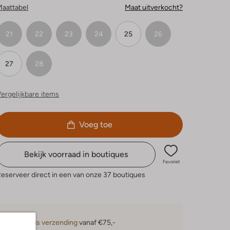
Maattabel
Maat uitverkocht?
21
22
23
24
25
26
27
28
ergelijkbare items
Voeg toe
Bekijk voorraad in boutiques
Favoriet
eserveer direct in een van onze 37 boutiques
Gratis verzending
vanaf €75,-