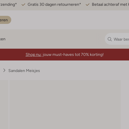
erzending*
Gratis 30 dagen retourneren*
Betaal achteraf met 
eren
ken
Shop nu:
jouw must-haves tot 70% korting!
s
Sandalen Meisjes