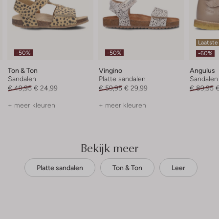
Laatste
-50%
-50%
-60%
Ton & Ton
Vingino
Angulus
Sandalen
Platte sandalen
Sandalen
€ 49,95
€ 24,99
€ 59,95
€ 29,99
€ 89,95
€
+ meer kleuren
+ meer kleuren
Bekijk meer
Platte sandalen
Ton & Ton
Leer