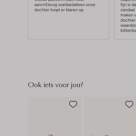
aanrnStevig voetbedalleen onze
fijn is 
r
r
dochter loopt er blaren op
sandaal
r
maken vo
dochter
e
waardoo
n
klittenb
Ook iets voor jou?