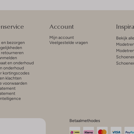
enservice
Account
Inspira
Mijn account
Bekijk all
n en bezorgen
Veelgestelde vragen
Modetren
gelijkheden
Modetren
n retourneren
Schoenen
anmelden
aat en onderhoud
Schoenen
en onderhoud
r kortingscodes
en klachten
e voorwaarden
tatement
atement
 Intelligence
Betaalmethodes