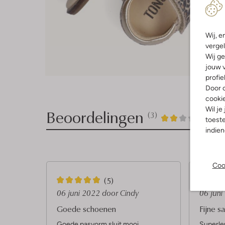
Wij, e
vergel
Wij ge
jouw v
profie
Door o
cooki
Wil je
Beoordelingen
(3)
3
2
2
/5
toeste
indie
Sterren
Coo
5
1
(5)
S
S
06 juni 2022
door Cindy
06 jun
t
t
Goede schoenen
Fijne s
e
e
Goede pasvorm sluit mooi
Superle