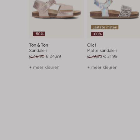
Laatste maten
-50%
-60%
Ton & Ton
Clic!
Sandalen
Platte sandalen
€ 49,95
€ 24,99
€ 79,95
€ 31,99
+ meer kleuren
+ meer kleuren