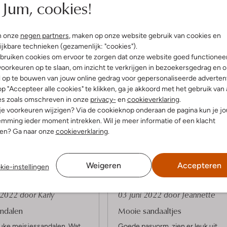
Jum, cookies!
n onze
negen partners
, maken op onze website gebruik van cookies en
ijkbare technieken (gezamenlijk: "cookies").
bruiken cookies om ervoor te zorgen dat onze website goed functionee
oorkeuren op te slaan, om inzicht te verkrijgen in bezoekersgedrag en 
l op te bouwen van jouw online gedrag voor gepersonaliseerde advertent
p "Accepteer alle cookies" te klikken, ga je akkoord met het gebruik van 
es zoals omschreven in onze
privacy-
en
cookieverklaring
.
 je voorkeuren wijzigen? Via de cookieknop onderaan de pagina kun je j
Product informatie
mming ieder moment intrekken. Wil je meer informatie of een klacht
nen? Ga naar onze
cookieverklaring
.
Weigeren
Accepteren
kie-instellingen
1
(1)
(1)
S
i 2022
door Karly
03 juni 2022
door Jeannette
t
andalen
Mooie sandaaltjes
e
uke meisjessandalen. Wat
Goede pasvorm, zien er leuk uit,