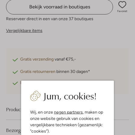
Bekijk voorraad in boutiques
Favoriet
Reserveer direct in een van onze 37 boutiques
Vergelijkbare items
Gratis verzending
vanaf €75,-
Gratis retourneren
binnen 30 dagen*
Betaal achteraf
met Klarna
Jum, cookies!
Product informatie
Wij, en onze
negen partners
, maken op
onze website gebruik van cookies en
vergelijkbare technieken (gezamenlijk:
Bezorgen & retourneren
"cookies").