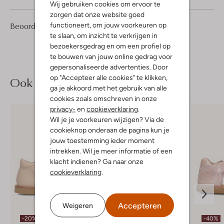
Wij gebruiken cookies om ervoor te
zorgen dat onze website goed
4
5
Beoordelingen
functioneert, om jouw voorkeuren op
(4)
5
/5
Sterren
te slaan, om inzicht te verkrijgen in
bezoekersgedrag en om een profiel op
te bouwen van jouw online gedrag voor
gepersonaliseerde advertenties. Door
op "Accepteer alle cookies" te klikken,
Ook iets voor jou?
ga je akkoord met het gebruik van alle
cookies zoals omschreven in onze
privacy-
en
cookieverklaring
.
Wil je je voorkeuren wijzigen? Via de
cookieknop onderaan de pagina kun je
jouw toestemming ieder moment
intrekken. Wil je meer informatie of een
klacht indienen? Ga naar onze
cookieverklaring
.
Accepteren
Weigeren
-20%
-40%
-40%