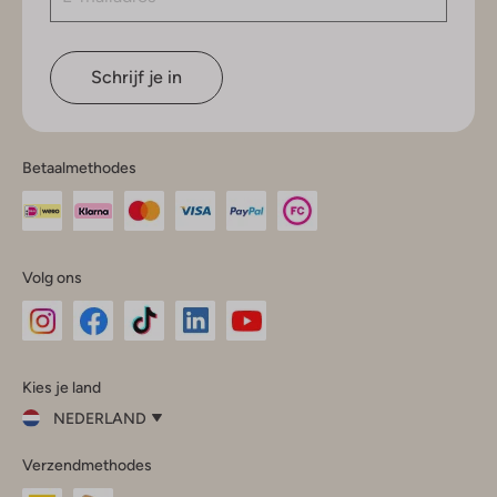
Schrijf je in
Betaalmethodes
Volg ons
Omoda
Omoda
Omoda
Omoda
Omoda
Kies je land
Instagram
Facebook
TikTok
LinkedIn
YouTube
NEDERLAND
Kies
Verzendmethodes
je
Sluit
land