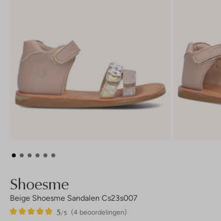
Shoesme
Beige Shoesme Sandalen Cs23s007
5
4
5
/5
(4 beoordelingen)