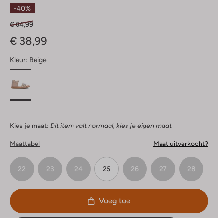
Sterren
-40%
€ 64,99
€ 38,99
Kleur:
Beige
Kies je maat:
Dit item valt normaal, kies je eigen maat
Maattabel
Maat uitverkocht?
22
23
24
25
26
27
28
Voeg toe