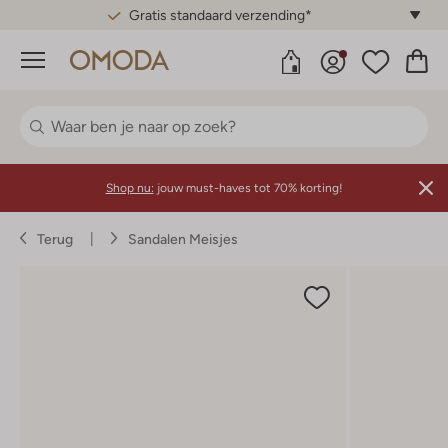
Gratis standaard verzending*
Menu
Shop nu:
jouw must-haves tot 70% korting!
Terug
Sandalen Meisjes