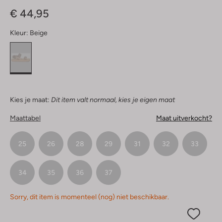
Sterren
€ 44,95
Kleur:
Beige
Kies je maat:
Dit item valt normaal, kies je eigen maat
Maattabel
Maat uitverkocht?
25
26
28
29
31
32
33
34
35
36
37
Sorry, dit item is momenteel (nog) niet beschikbaar.