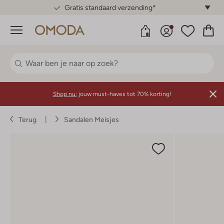
Gratis standaard verzending*
Menu
Shop nu:
jouw must-haves tot 70% korting!
Terug
Sandalen Meisjes