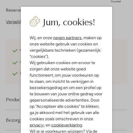
Favoriet
Reserveer direct in een van onze 37 boutiques
Jum, cookies!
Vergelijkbare items
Wij, en onze
negen partners
, maken op
onze website gebruik van cookies en
vergelijkbare technieken (gezamenlijk:
Gratis verzending
vanaf €75,-
"cookies").
Gratis retourneren
binnen 30 dagen*
Wij gebruiken cookies om ervoor te
zorgen dat onze website goed
Betaal achteraf
met Klarna
functioneert, om jouw voorkeuren op
te slaan, om inzicht te verkrijgen in
bezoekersgedrag en om een profiel op
te bouwen van jouw online gedrag voor
Product informatie
gepersonaliseerde advertenties. Door
op "Accepteer alle cookies" te klikken,
ga je akkoord met het gebruik van alle
cookies zoals omschreven in onze
Bezorgen & retourneren
privacy-
en
cookieverklaring
.
Wil je je voorkeuren wijzigen? Via de