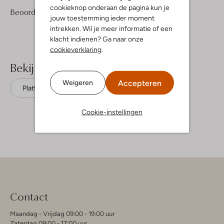
cookieknop onderaan de pagina kun je
2
4
Beoordelingen
(2)
4
/5
jouw toestemming ieder moment
Sterren
intrekken. Wil je meer informatie of een
klacht indienen? Ga naar onze
cookieverklaring
.
Bekijk meer
Accepteren
Weigeren
Platte sandalen
Reef
Textiel
Cookie-instellingen
Contact
Maandag - Vrijdag 09:00 - 19:00 uur
Zaterdag 09:00 - 17:00 uur