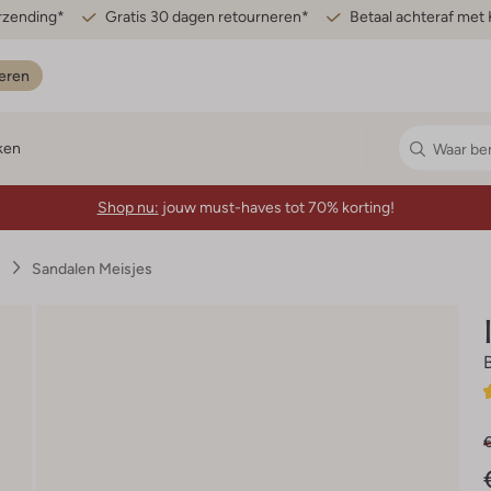
erzending*
Gratis 30 dagen retourneren*
Betaal achteraf met 
eren
ken
Shop nu:
jouw must-haves tot 70% korting!
s
Sandalen Meisjes