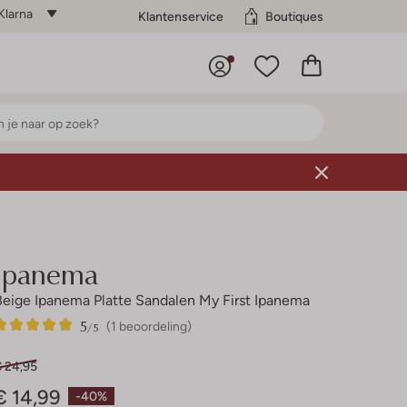
Klarna
Klantenservice
Boutiques
Ipanema
Beige Ipanema Platte Sandalen My First Ipanema
5
1
5
/5
(1 beoordeling)
Sterren
€ 24,95
€ 14,99
-40%