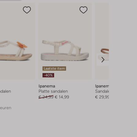
Laatste item
-40%
Ipanema
Ipanema
ndalen
Platte sandalen
Sandalen
€ 24,99
€ 14,99
€ 29,99
leuren