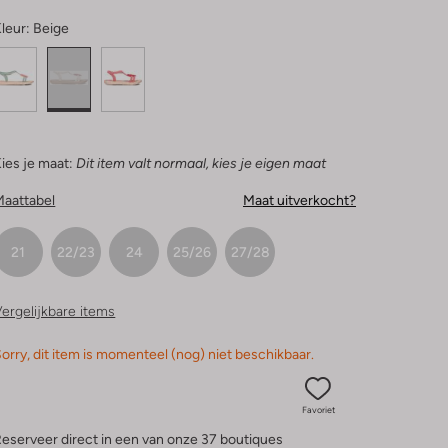
leur:
Beige
ies je maat:
Dit item valt normaal, kies je eigen maat
Maattabel
Maat uitverkocht?
21
22/23
24
25/26
27/28
ergelijkbare items
orry, dit item is momenteel (nog) niet beschikbaar.
Favoriet
eserveer direct in een van onze 37 boutiques