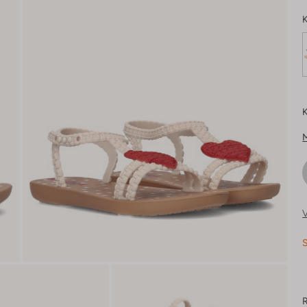
K
K
V
S
R