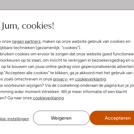
Jum, cookies!
n onze
negen partners
, maken op onze website gebruik van cookies en
ijkbare technieken (gezamenlijk: "cookies").
bruiken cookies om ervoor te zorgen dat onze website goed functionee
oorkeuren op te slaan, om inzicht te verkrijgen in bezoekersgedrag en 
l op te bouwen van jouw online gedrag voor gepersonaliseerde advertent
p "Accepteer alle cookies" te klikken, ga je akkoord met het gebruik van 
es zoals omschreven in onze
privacy-
en
cookieverklaring
.
 je voorkeuren wijzigen? Via de cookieknop onderaan de pagina kun je j
mming ieder moment intrekken. Wil je meer informatie of een klacht
nen? Ga naar onze
cookieverklaring
.
Weigeren
Accepteren
kie-instellingen