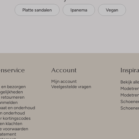
Platte sandalen
Ipanema
Vegan
enservice
Account
Inspira
Mijn account
Bekijk all
n en bezorgen
Veelgestelde vragen
Modetren
gelijkheden
Modetren
n retourneren
Schoenen
anmelden
aat en onderhoud
Schoenen
en onderhoud
r kortingscodes
en klachten
e voorwaarden
tatement