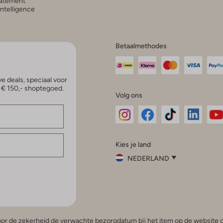
atement
 Intelligence
Betaalmethodes
e deals, speciaal voor
p € 150,- shoptegoed.
Volg ons
Omoda
Omoda
Omoda
Omoda
Om
Kies je land
Instagram
Facebook
TikTok
LinkedI
Yo
NEDERLAND
Kies
je
Sluit
land
Nederland
België
(Nederlands)
 voor de zekerheid de verwachte bezorgdatum bij het item op de website o