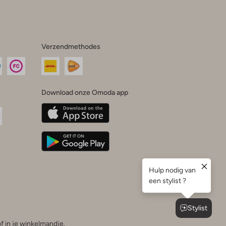
Verzendmethodes
Download onze Omoda app
oda
n
uTube
f in je winkelmandje.