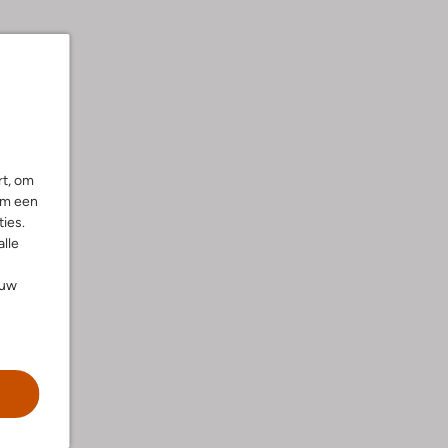
rt, om
om een
ies.
alle
ouw