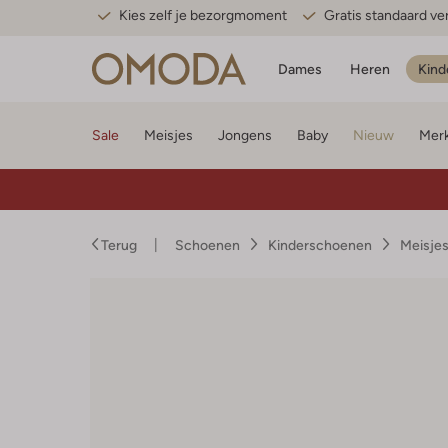
Kies zelf je bezorgmoment
Gratis standaard v
Dames
Heren
Kind
Sale
Meisjes
Jongens
Baby
Nieuw
Mer
Terug
Schoenen
Kinderschoenen
Meisje