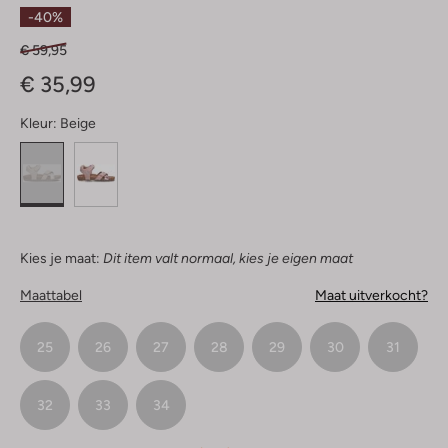
Sterren
-40%
€ 59,95
€ 35,99
Kleur:
Beige
Kies je maat:
Dit item valt normaal, kies je eigen maat
Maattabel
Maat uitverkocht?
25
26
27
28
29
30
31
32
33
34