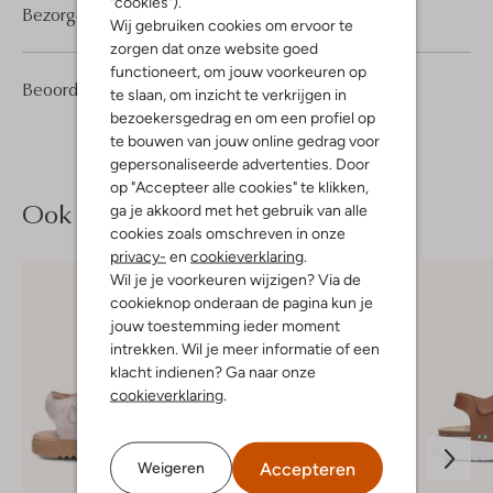
"cookies").
Bezorgen & retourneren
Wij gebruiken cookies om ervoor te
zorgen dat onze website goed
functioneert, om jouw voorkeuren op
2
4
Beoordelingen
(2)
4
te slaan, om inzicht te verkrijgen in
/5
Sterren
bezoekersgedrag en om een profiel op
te bouwen van jouw online gedrag voor
gepersonaliseerde advertenties. Door
op "Accepteer alle cookies" te klikken,
Ook iets voor jou?
ga je akkoord met het gebruik van alle
cookies zoals omschreven in onze
privacy-
en
cookieverklaring
.
Wil je je voorkeuren wijzigen? Via de
cookieknop onderaan de pagina kun je
jouw toestemming ieder moment
intrekken. Wil je meer informatie of een
klacht indienen? Ga naar onze
cookieverklaring
.
Accepteren
Weigeren
Laatste maten