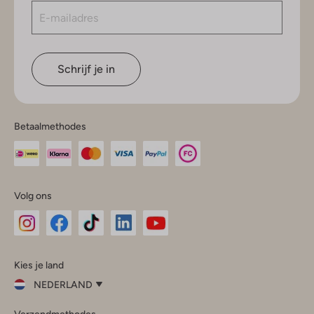
Schrijf je in
Betaalmethodes
Volg ons
Omoda
Omoda
Omoda
Omoda
Omoda
Kies je land
Instagram
Facebook
TikTok
LinkedIn
YouTube
NEDERLAND
Kies