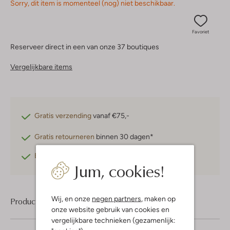
Sorry, dit item is momenteel (nog) niet beschikbaar.
Favoriet
Reserveer direct in een van onze 37 boutiques
Vergelijkbare items
Gratis verzending
vanaf €75,-
Gratis retourneren
binnen 30 dagen*
Betaal achteraf
met Klarna
Jum, cookies!
Wij, en onze
negen partners
, maken op
Product informatie
onze website gebruik van cookies en
vergelijkbare technieken (gezamenlijk: