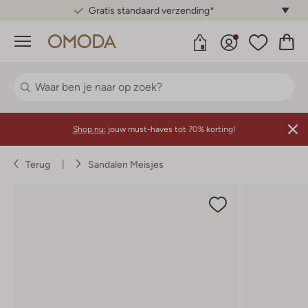
Gratis standaard verzending*
Menu
Shop nu:
jouw must-haves tot 70% korting!
Terug
Sandalen Meisjes