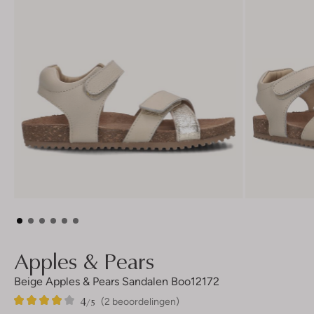
Apples & Pears
Beige Apples & Pears Sandalen Boo12172
4
2
4
/5
(2 beoordelingen)