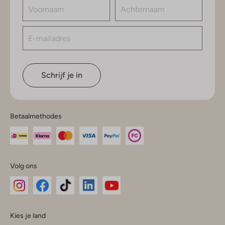
Schrijf je in
Betaalmethodes
Volg ons
Omoda
Omoda
Omoda
Omoda
Omoda
Kies je land
Instagram
Facebook
TikTok
LinkedIn
YouTube