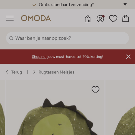
Gratis standaard verzending*
Menu
Shop nu:
jouw must-haves tot 70% korting!
Terug
Rugtassen Meisjes