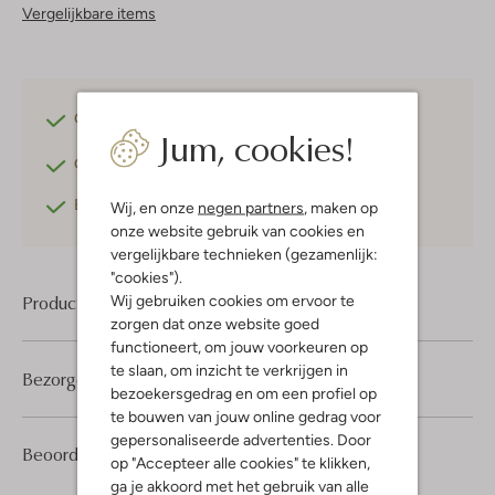
Vergelijkbare items
Gratis verzending
vanaf €75,-
Jum, cookies!
Gratis retourneren
binnen 30 dagen*
Betaal achteraf
met Klarna
Wij, en onze
negen partners
, maken op
onze website gebruik van cookies en
vergelijkbare technieken (gezamenlijk:
"cookies").
Product informatie
Wij gebruiken cookies om ervoor te
zorgen dat onze website goed
functioneert, om jouw voorkeuren op
te slaan, om inzicht te verkrijgen in
Bezorgen & retourneren
bezoekersgedrag en om een profiel op
te bouwen van jouw online gedrag voor
gepersonaliseerde advertenties. Door
1
5
Beoordelingen
(1)
5
/5
op "Accepteer alle cookies" te klikken,
Sterren
ga je akkoord met het gebruik van alle