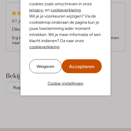
cookies zoals omschreven in onze
privacy-
en
cookieverklaring
.
5
(5)
Wil je je voorkeuren wijzigen? Via de
S
01 juli 2023
door Judith
cookieknop onderaan de pagina kun je
t
Dino rugzak
jouw toestemming ieder moment
e
intrekken. Wil je meer informatie of een
r
Erg leuke en stoere rugzak. Mooi maatje om mee te nemen
klacht indienen? Ga naar onze
r
naar de basisschool
cookieverklaring
.
e
n
Accepteren
Weigeren
Bekijk meer
Cookie-instellingen
Rugtassen
Trixie
Katoen