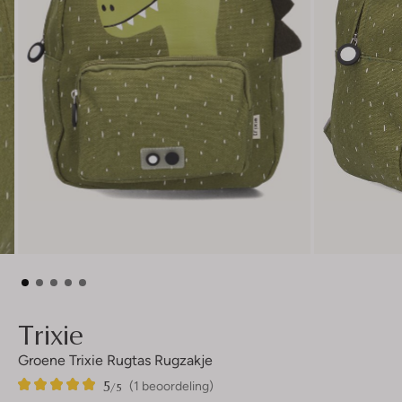
Trixie
Groene Trixie Rugtas Rugzakje
5
1
5
/5
(1 beoordeling)