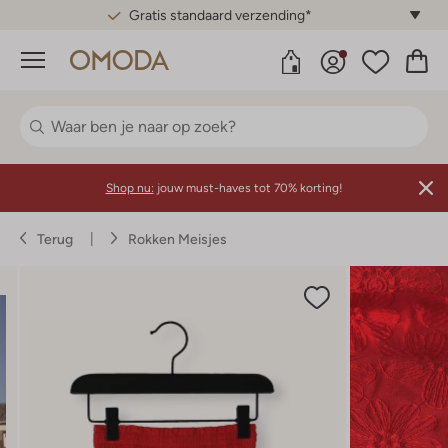
Gratis standaard verzending*
Menu
Shop nu:
jouw must-haves tot 70% korting!
Terug
Rokken Meisjes