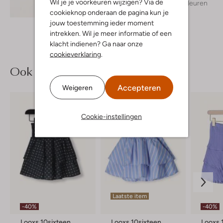
Wil je je voorkeuren wijzigen? Via de
+ meer kleuren
Ontdek de look
cookieknop onderaan de pagina kun je
jouw toestemming ieder moment
intrekken. Wil je meer informatie of een
klacht indienen? Ga naar onze
cookieverklaring
.
Ook iets voor jou?
Accepteren
Weigeren
Cookie-instellingen
Laatste item
-40%
-40%
Looxs 10sixteen
Looxs 10sixteen
Looxs 