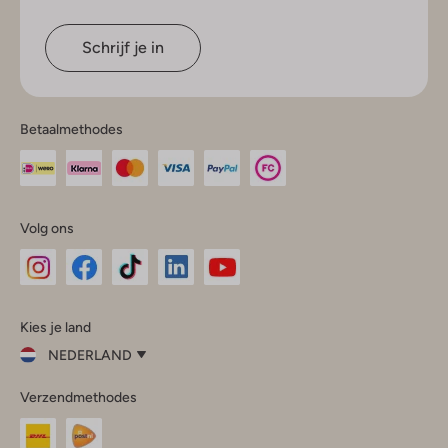
Schrijf je in
Betaalmethodes
Volg ons
Omoda
Omoda
Omoda
Omoda
Omoda
Kies je land
Instagram
Facebook
TikTok
LinkedIn
YouTube
NEDERLAND
Kies
Verzendmethodes
je
Sluit
land
Nederland