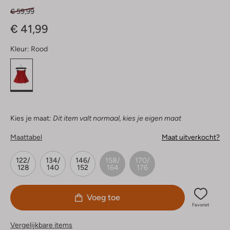
€ 59,99
€ 41,99
Kleur:
Rood
Kies je maat:
Dit item valt normaal, kies je eigen maat
Maattabel
Maat uitverkocht?
122/
134/
146/
158/
170/
128
140
152
164
176
Voeg toe
Favoriet
Vergelijkbare items