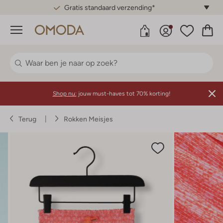
Gratis standaard verzending*
Menu
Shop nu:
jouw must-haves tot 70% korting!
Terug
Rokken Meisjes