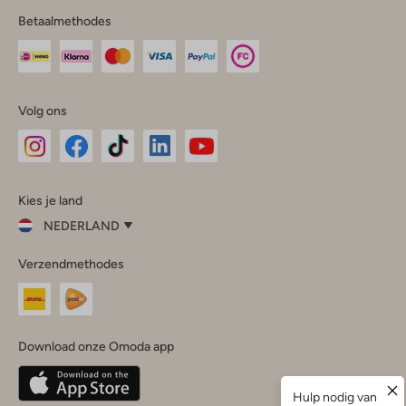
Betaalmethodes
Volg ons
Omoda
Omoda
Omoda
Omoda
Omoda
Kies je land
Instagram
Facebook
TikTok
LinkedIn
YouTube
NEDERLAND
Kies
Verzendmethodes
je
Sluit
land
Nederland
België
(Nederlands)
Download onze Omoda app
Belgique
(Français)
Deutschland