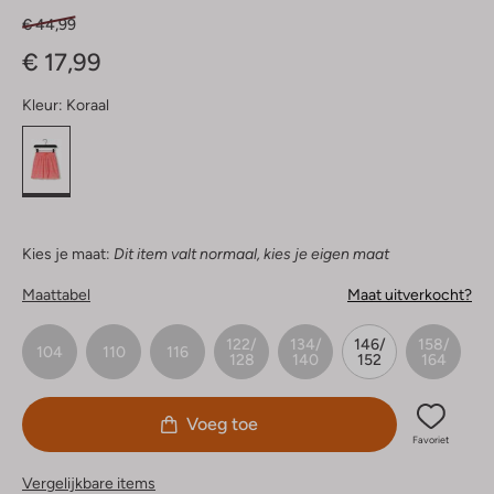
€ 44,99
€ 17,99
Kleur:
Koraal
Kies je maat:
Dit item valt normaal, kies je eigen maat
Maattabel
Maat uitverkocht?
122/
134/
146/
158/
104
110
116
128
140
152
164
Voeg toe
Favoriet
Vergelijkbare items