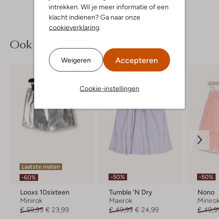
intrekken. Wil je meer informatie of een
klacht indienen? Ga naar onze
cookieverklaring
.
Ook iets voor jou?
Accepteren
Weigeren
Cookie-instellingen
Laatste maten
-50%
-50%
-60%
Looxs 10sixteen
Tumble 'n Dry
Nono
Minirok
Maxirok
Miniro
€ 59,95
€ 23,99
€ 49,99
€ 24,99
€ 49,9