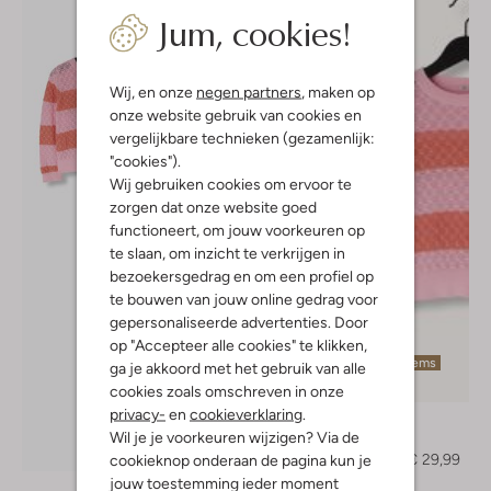
Jum, cookies!
Wij, en onze
negen partners
, maken op
onze website gebruik van cookies en
vergelijkbare technieken (gezamenlijk:
"cookies").
Wij gebruiken cookies om ervoor te
zorgen dat onze website goed
functioneert, om jouw voorkeuren op
te slaan, om inzicht te verkrijgen in
bezoekersgedrag en om een profiel op
te bouwen van jouw online gedrag voor
gepersonaliseerde advertenties. Door
op "Accepteer alle cookies" te klikken,
Laatste items
ga je akkoord met het gebruik van alle
-50%
cookies zoals omschreven in onze
privacy-
en
cookieverklaring
.
Nono
Wil je je voorkeuren wijzigen? Via de
Trui
Ontdek de look
€ 59,99
€ 29,99
cookieknop onderaan de pagina kun je
jouw toestemming ieder moment