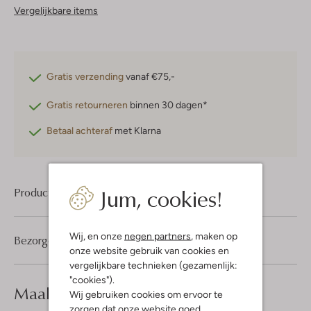
Vergelijkbare items
Gratis verzending
vanaf €75,-
Gratis retourneren
binnen 30 dagen*
Betaal achteraf
met Klarna
Jum, cookies!
Product informatie
Wij, en onze
negen partners
, maken op
Bezorgen & retourneren
onze website gebruik van cookies en
vergelijkbare technieken (gezamenlijk:
"cookies").
Maak je
look compleet
Wij gebruiken cookies om ervoor te
zorgen dat onze website goed