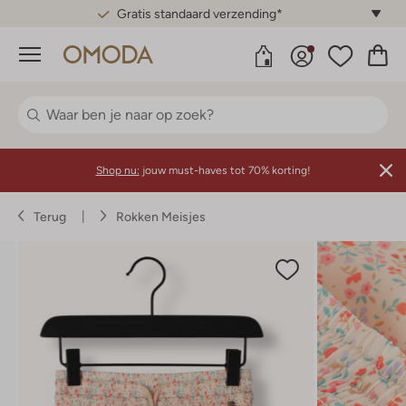
Gratis standaard verzending*
Menu
Shop nu:
jouw must-haves tot 70% korting!
Terug
Rokken Meisjes