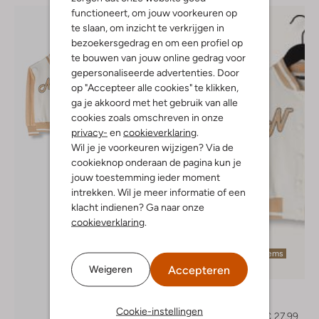
functioneert, om jouw voorkeuren op
te slaan, om inzicht te verkrijgen in
bezoekersgedrag en om een profiel op
te bouwen van jouw online gedrag voor
gepersonaliseerde advertenties. Door
op "Accepteer alle cookies" te klikken,
ga je akkoord met het gebruik van alle
cookies zoals omschreven in onze
privacy-
en
cookieverklaring
.
Wil je je voorkeuren wijzigen? Via de
cookieknop onderaan de pagina kun je
jouw toestemming ieder moment
intrekken. Wil je meer informatie of een
klacht indienen? Ga naar onze
cookieverklaring
.
Laatste items
Accepteren
Weigeren
-60%
Nono
Jack
Ontdek de look
Cookie-instellingen
€ 69,95
€ 27,99