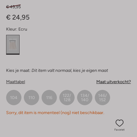
€ 49,95
€ 24,95
Kleur:
Ecru
Kies je maat:
Dit item valt normaal, kies je eigen maat
Maattabel
Maat uitverkocht?
122/
134/
146/
104
110
116
128
140
152
Sorry, dit item is momenteel (nog) niet beschikbaar.
Favoriet