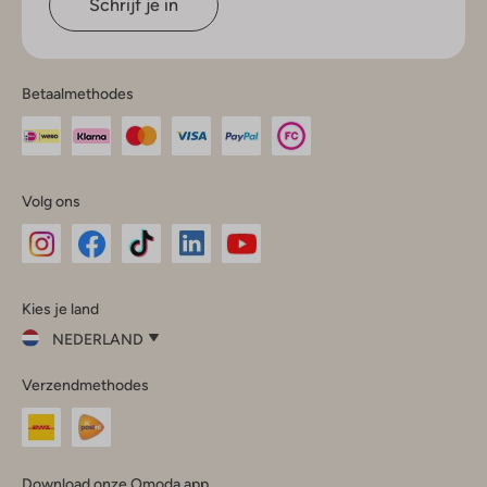
Schrijf je in
Betaalmethodes
Volg ons
Omoda
Omoda
Omoda
Omoda
Omoda
Kies je land
Instagram
Facebook
TikTok
LinkedIn
YouTube
NEDERLAND
Kies
Verzendmethodes
je
Sluit
land
Nederland
België
(Nederlands)
Download onze Omoda app