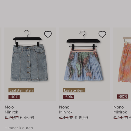
Laatste maten
Laatste item
-50%
-40%
-60%
Molo
Nono
Nono
Minirok
Minirok
Minirok
€ 78,99
€ 46,99
€ 49,95
€ 19,99
€ 44,99
+ meer kleuren