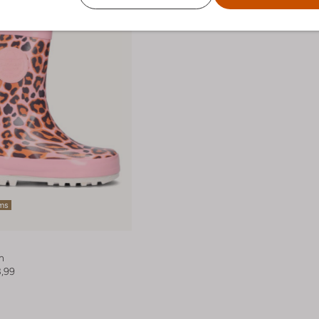
ems
n
3,99