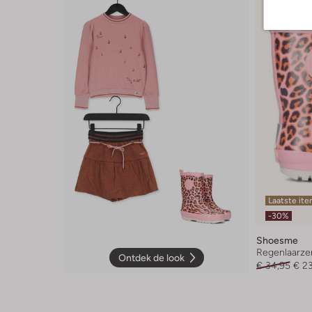
Laatste it
-30%
Shoesme
Regenlaarze
Ontdek de look
€ 34,95
€ 2