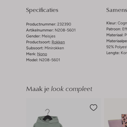
Specificaties
Samenst
Kleur:
Cogn
Productnummer:
232390
Patroon:
Ef
Artikelnummer:
N208-5601
Materiaal:
P
Gender:
Meisjes
Materiaalp
Productsoort:
Rokken
92% Polyest
Subsoort:
Minirokken
Lengte:
Kor
Merk:
Nono
Model:
N208-5601
Maak je
look compleet