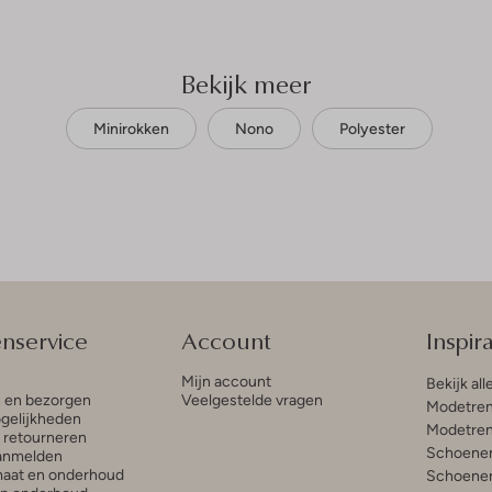
Bekijk meer
Minirokken
Nono
Polyester
enservice
Account
Inspira
Mijn account
Bekijk all
n en bezorgen
Veelgestelde vragen
Modetren
gelijkheden
Modetren
n retourneren
Schoenen
anmelden
aat en onderhoud
Schoenen