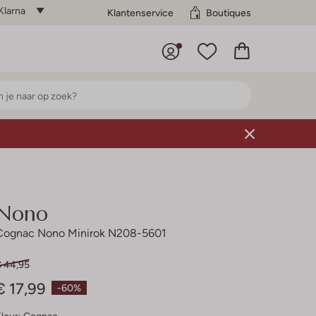
Klarna
Klantenservice
Boutiques
Nono
Cognac Nono Minirok N208-5601
€ 44,95
€ 17,99
-60%