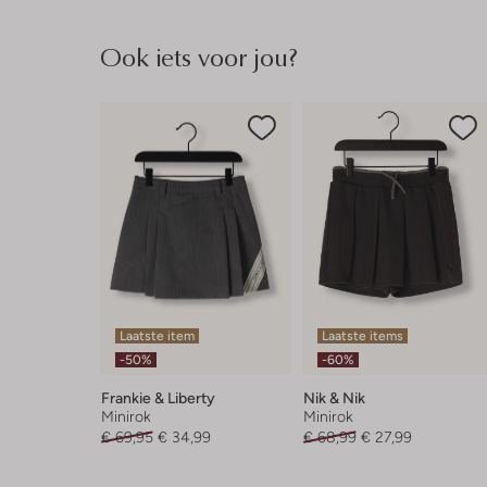
Ook iets voor jou?
Laatste item
Laatste items
-50%
-60%
Frankie & Liberty
Nik & Nik
Minirok
Minirok
€ 69,95
€ 34,99
€ 68,99
€ 27,99