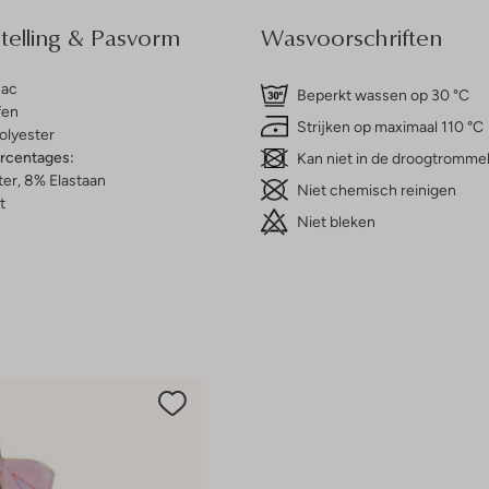
elling & Pasvorm
Wasvoorschriften
ac
Beperkt wassen op 30 °C
fen
Strijken op maximaal 110 °C
olyester
ercentages:
Kan niet in de droogtromme
er, 8% Elastaan
Niet chemisch reinigen
t
Niet bleken