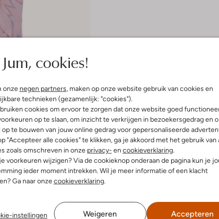
Jum, cookies!
n onze
negen partners
, maken op onze website gebruik van cookies en
ijkbare technieken (gezamenlijk: "cookies").
bruiken cookies om ervoor te zorgen dat onze website goed functionee
ems
oorkeuren op te slaan, om inzicht te verkrijgen in bezoekersgedrag en 
l op te bouwen van jouw online gedrag voor gepersonaliseerde advertent
p "Accepteer alle cookies" te klikken, ga je akkoord met het gebruik van 
es zoals omschreven in onze
privacy-
en
cookieverklaring
.
zen
 je voorkeuren wijzigen? Via de cookieknop onderaan de pagina kun je j
2,99
mming ieder moment intrekken. Wil je meer informatie of een klacht
nen? Ga naar onze
cookieverklaring
.
Weigeren
Accepteren
kie-instellingen