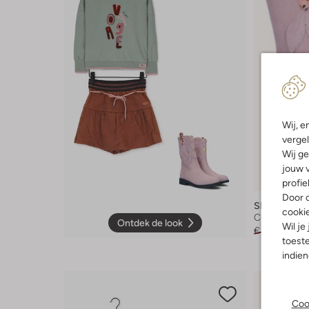
Wij, e
vergel
Wij ge
Laatste it
jouw v
-30%
profie
Door o
Shoesme
cooki
Cowboylaar
Ontdek de look
Wil je
€ 89,95
€ 6
toeste
indie
Coo