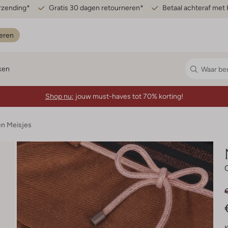
erzending*
Gratis 30 dagen retourneren*
Betaal achteraf met 
eren
ken
Shop nu:
jouw must-haves tot 70% korting!
n Meisjes