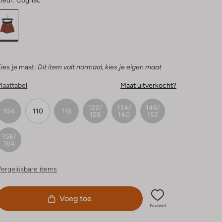
leur:
Cognac
ies je maat:
Dit item valt normaal, kies je eigen maat
Maattabel
Maat uitverkocht?
122/
134/
146/
104
110
116
128
140
152
158/
164
ergelijkbare items
Voeg toe
Favoriet