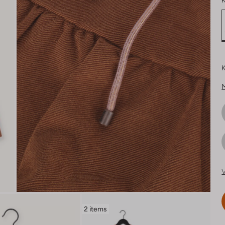
K
K
V
2 items