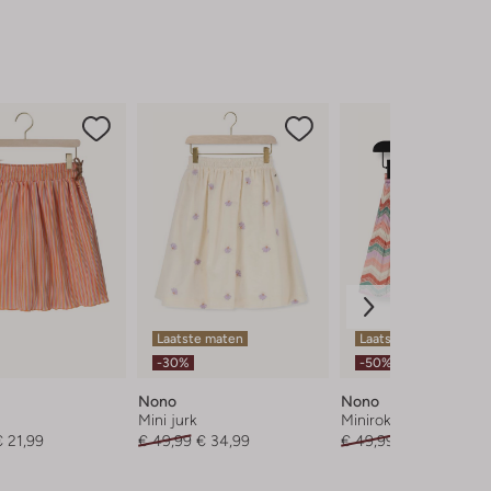
Laatste maten
Laatste item
-30%
-50%
Nono
Nono
Mini jurk
Minirok
€ 21,99
€ 49,99
€ 34,99
€ 49,99
€ 24,99