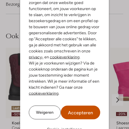
zorgen dat onze website goed
Bezorgen & retourneren
functioneert, om jouw voorkeuren op
te slaan, om inzicht te verkrijgen in
bezoekersgedrag en om een profiel op
te bouwen van jouw online gedrag voor
gepersonaliseerde advertenties. Door
Ook iets voor jou?
op "Accepteer alle cookies" te klikken,
ga je akkoord met het gebruik van alle
cookies zoals omschreven in onze
privacy-
en
cookieverklaring
.
Wil je je voorkeuren wijzigen? Via de
cookieknop onderaan de pagina kun je
jouw toestemming ieder moment
intrekken. Wil je meer informatie of een
klacht indienen? Ga naar onze
cookieverklaring
.
Laatste maten
Accepteren
Weigeren
-20%
-50%
Koel4kids
Enfant
Shoes
Cowboylaarzen
Regenlaarzen
Laarze