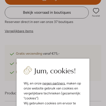
Bekijk voorraad in boutiques
Favoriet
Reserveer direct in een van onze 37 boutiques
Vergelijkbare items
Gratis verzending
vanaf €75,-
Gratis retourneren
binnen 30 dagen*
Jum, cookies!
Betaal achteraf
met Klarna
Wij, en onze
negen partners
, maken op
onze website gebruik van cookies en
Product informatie
vergelijkbare technieken (gezamenlijk:
"cookies").
Wij gebruiken cookies om ervoor te