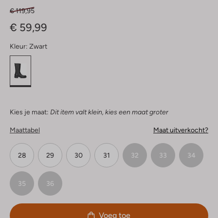
€ 119,95
€ 59,99
Kleur:
Zwart
Kies je maat:
Dit item valt klein, kies een maat groter
Maattabel
Maat uitverkocht?
28
29
30
31
32
33
34
35
36
Voeg toe