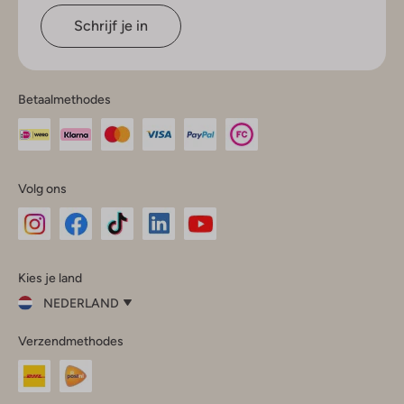
Schrijf je in
Betaalmethodes
Volg ons
Omoda
Omoda
Omoda
Omoda
Omoda
Kies je land
Instagram
Facebook
TikTok
LinkedIn
YouTube
NEDERLAND
Kies
Verzendmethodes
je
Sluit
land
Nederland