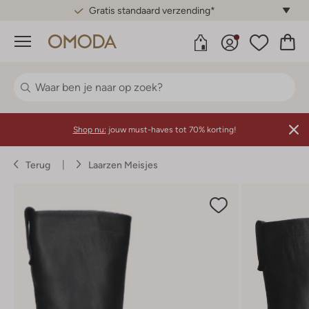
Gratis standaard verzending*
Menu
Shop nu:
jouw must-haves tot 70% korting!
Terug
Laarzen Meisjes