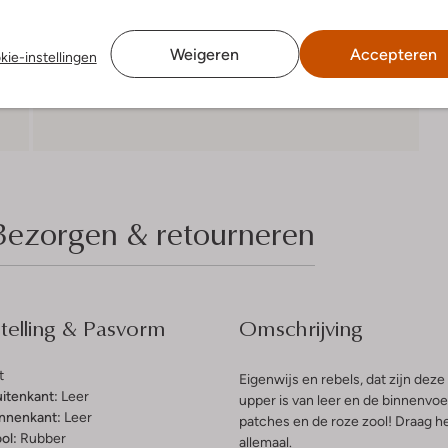
Weigeren
Accepteren
kie-instellingen
Bezorgen & retourneren
elling & Pasvorm
Omschrijving
t
Eigenwijs en rebels, dat zijn dez
uitenkant:
Leer
upper is van leer en de binnenvoe
innenkant:
Leer
patches en de roze zool! Draag he
ol:
Rubber
allemaal.