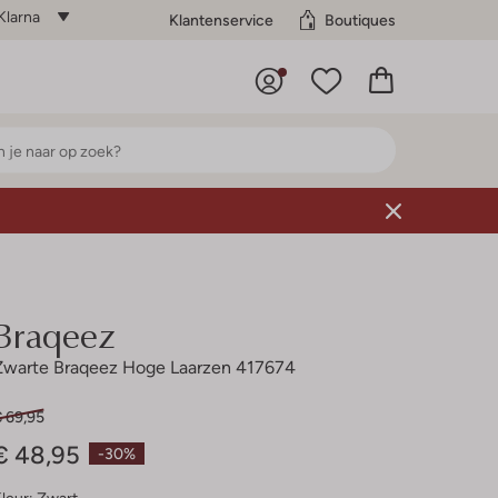
Klarna
Klantenservice
Boutiques
Braqeez
Zwarte Braqeez Hoge Laarzen 417674
€ 69,95
€ 48,95
-30%