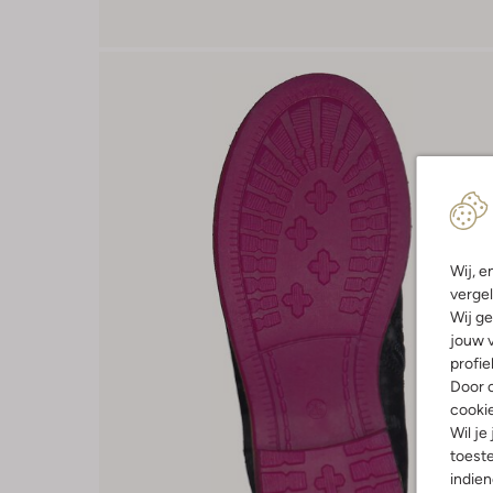
Wij, e
vergel
Wij ge
jouw v
profie
Door o
cooki
Wil je
toeste
indie