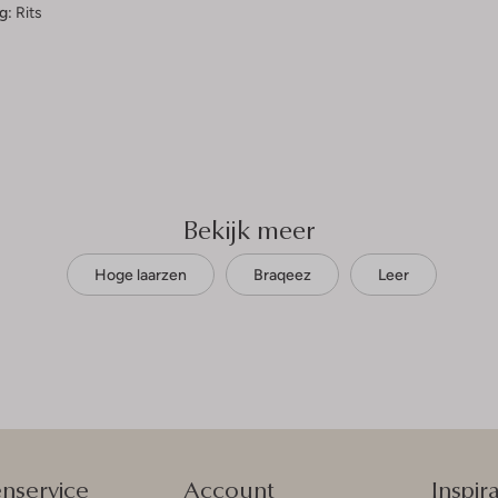
g:
Rits
Bekijk meer
Hoge laarzen
Braqeez
Leer
enservice
Account
Inspira