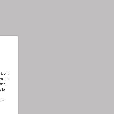
rt, om
om een
ies.
alle
ouw