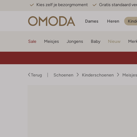
Kies zelf je bezorgmoment
Gratis standaard v
Dames
Heren
Kind
Sale
Meisjes
Jongens
Baby
Nieuw
Mer
Terug
Schoenen
Kinderschoenen
Meisje