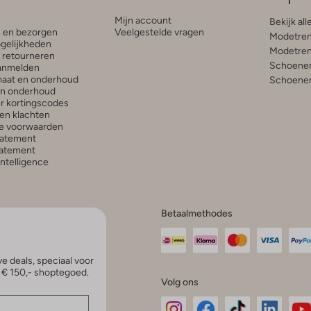
Mijn account
Bekijk all
n en bezorgen
Veelgestelde vragen
Modetren
gelijkheden
Modetren
n retourneren
Schoenen
anmelden
aat en onderhoud
Schoenen
en onderhoud
r kortingscodes
en klachten
e voorwaarden
tatement
atement
 Intelligence
Betaalmethodes
e deals, speciaal voor
p € 150,- shoptegoed.
Volg ons