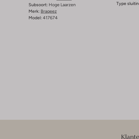
Type sluitin
Subsoort:
Hoge Laarzen
Merk:
Braqeez
Model:
417674
Klant