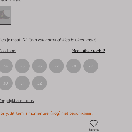
leur:
Zwart
ies je maat:
Dit item valt normaal, kies je eigen maat
Maattabel
Maat uitverkocht?
24
25
26
27
28
29
30
31
32
ergelijkbare items
orry, dit item is momenteel (nog) niet beschikbaar.
Favoriet