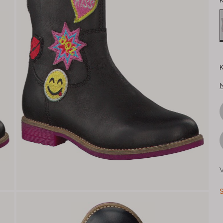
K
K
V
S