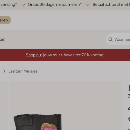
erzending*
Gratis 30 dagen retourneren*
Betaal achteraf met 
eren
ken
Shop nu:
jouw must-haves tot 70% korting!
s
Laarzen Meisjes