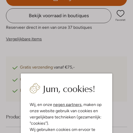
Bekijk voorraad in boutiques
Favoriet
Reserveer direct in een van onze 37 boutiques
Vergelijkbare items
Gratis verzending
vanaf €75,-
Gratis retourneren
binnen 30 dagen*
Jum, cookies!
Betaal achteraf
met Klarna
Wij, en onze
negen partners
, maken op
onze website gebruik van cookies en
Product informatie
vergelijkbare technieken (gezamenlijk:
"cookies").
Wij gebruiken cookies om ervoor te