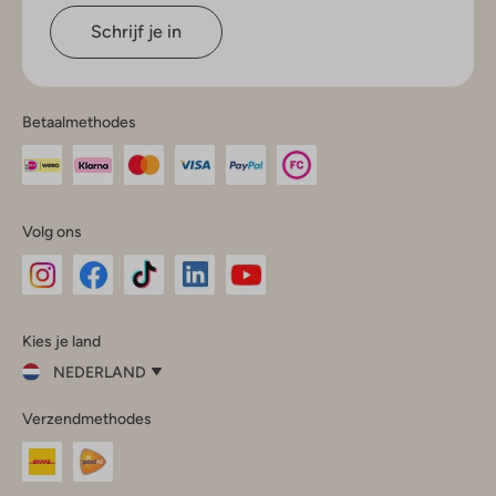
Schrijf je in
Betaalmethodes
Volg ons
Omoda
Omoda
Omoda
Omoda
Omoda
Kies je land
Instagram
Facebook
TikTok
LinkedIn
YouTube
NEDERLAND
Kies
Verzendmethodes
je
Sluit
land
Nederland