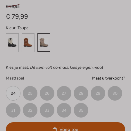
€ 99,95
€ 79,99
Kleur:
Taupe
Kies je maat:
Dit item valt normaal, kies je eigen maat
Maattabel
Maat uitverkocht?
24
25
26
27
28
29
30
31
32
33
34
35
Voeg toe