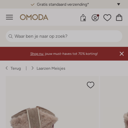
Gratis standaard verzending*
Menu
Shop nu:
jouw must-haves tot 70% korting!
Terug
Laarzen Meisjes