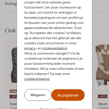
zorgen dat onze website goed
Bezorgen & retourneren
functioneert, om jouw voorkeuren op
te slaan, om inzicht te verkrijgen in
bezoekersgedrag en om een profiel op
te bouwen van jouw online gedrag voor
gepersonaliseerde advertenties. Door
Ook iets voor jou?
op "Accepteer alle cookies" te klikken,
ga je akkoord met het gebruik van alle
cookies zoals omschreven in onze
privacy-
en
cookieverklaring
.
Wil je je voorkeuren wijzigen? Via de
cookieknop onderaan de pagina kun je
jouw toestemming ieder moment
intrekken. Wil je meer informatie of een
klacht indienen? Ga naar onze
cookieverklaring
.
Laatste items
Accepteren
Weigeren
-50%
-40%
-40%
Koel4kids
Koel4kids
Wysh
Cowboylaarzen
Cowboylaarzen
Cowbo