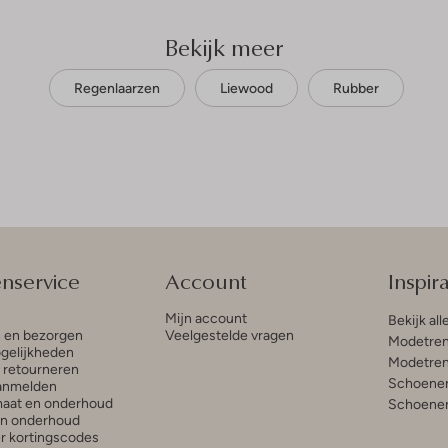
Bekijk meer
Regenlaarzen
Liewood
Rubber
enservice
Account
Inspira
Mijn account
Bekijk all
n en bezorgen
Veelgestelde vragen
Modetren
gelijkheden
Modetren
n retourneren
Schoenen
anmelden
aat en onderhoud
Schoenen
en onderhoud
r kortingscodes