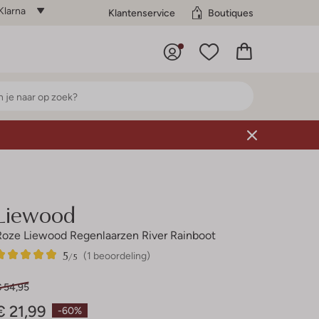
Klarna
Klantenservice
Boutiques
Liewood
Roze Liewood Regenlaarzen River Rainboot
5
1
5
/5
(1 beoordeling)
Sterren
€ 54,95
€ 21,99
-60%