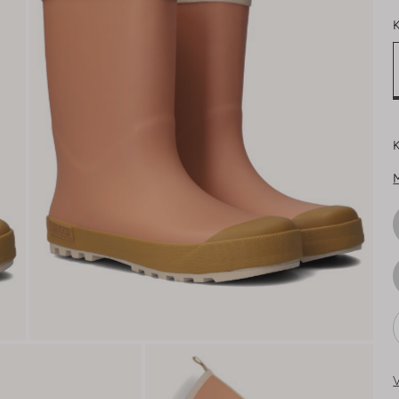
K
K
V