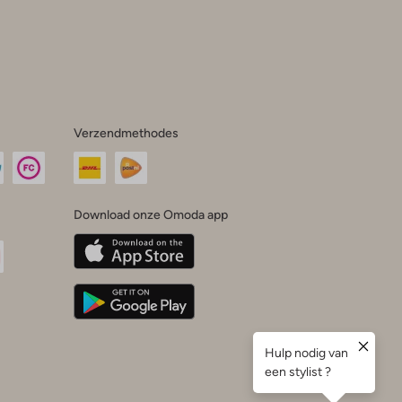
Verzendmethodes
Download onze Omoda app
oda
n
uTube