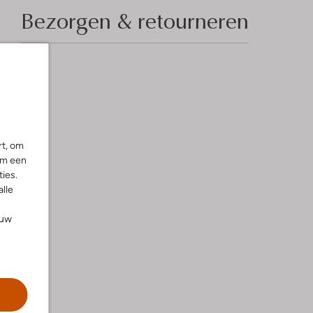
Bezorgen & retourneren
rt, om
om een
ies.
alle
ouw