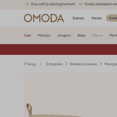
Kies zelf je bezorgmoment
Gratis standaard v
Dames
Heren
Kind
Sale
Meisjes
Jongens
Baby
Nieuw
Mer
Terug
Schoenen
Kinderschoenen
Meisje