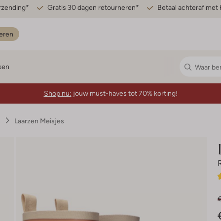
erzending*
Gratis 30 dagen retourneren*
Betaal achteraf met 
eren
ken
Shop nu:
jouw must-haves tot 70% korting!
s
Laarzen Meisjes