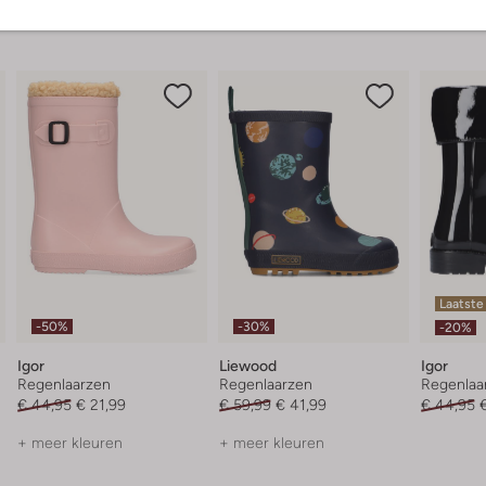
Laatste
-50%
-30%
-20%
Igor
Liewood
Igor
Regenlaarzen
Regenlaarzen
Regenlaa
€ 44,95
€ 21,99
€ 59,99
€ 41,99
€ 44,95
+ meer kleuren
+ meer kleuren