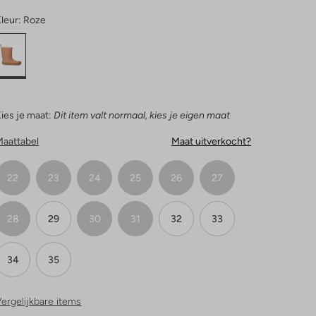
leur:
Roze
ies je maat:
Dit item valt normaal, kies je eigen maat
Maattabel
Maat uitverkocht?
22
23
24
25
26
27
28
29
30
31
32
33
34
35
ergelijkbare items