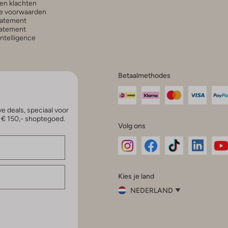
en klachten
e voorwaarden
tatement
atement
 Intelligence
Betaalmethodes
e deals, speciaal voor
p € 150,- shoptegoed.
Volg ons
Omoda
Omoda
Omoda
Omoda
Om
Kies je land
Instagram
Facebook
TikTok
LinkedI
Yo
NEDERLAND
Kies
je
Sluit
land