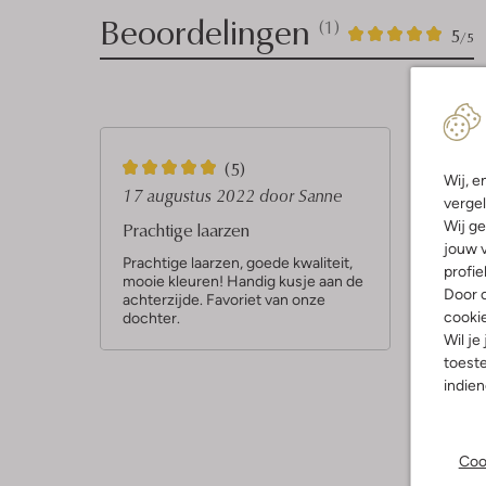
Beoordelingen
(1)
1
5
5
/5
Sterren
5
(5)
Wij, e
S
17 augustus 2022
door Sanne
vergel
t
Wij ge
Prachtige laarzen
jouw v
e
Prachtige laarzen, goede kwaliteit,
profie
mooie kleuren! Handig kusje aan de
r
Door o
achterzijde. Favoriet van onze
r
cooki
dochter.
Wil je
e
toeste
n
indie
Coo