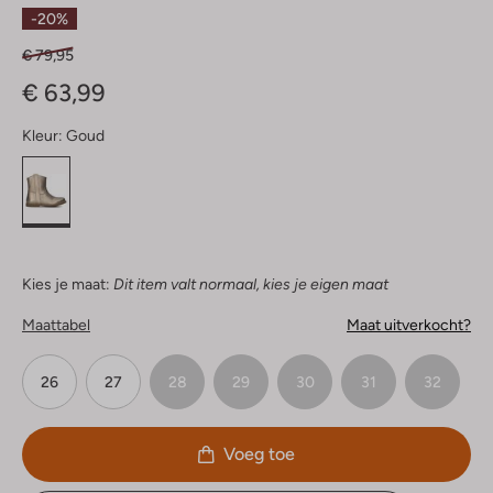
Sterren
-20%
€ 79,95
€ 63,99
Kleur:
Goud
Kies je maat:
Dit item valt normaal, kies je eigen maat
Maattabel
Maat uitverkocht?
26
27
28
29
30
31
32
Voeg toe