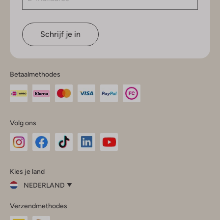
Schrijf je in
Betaalmethodes
Volg ons
Omoda
Omoda
Omoda
Omoda
Omoda
Kies je land
Instagram
Facebook
TikTok
LinkedIn
YouTube
NEDERLAND
Kies
Verzendmethodes
je
Sluit
land