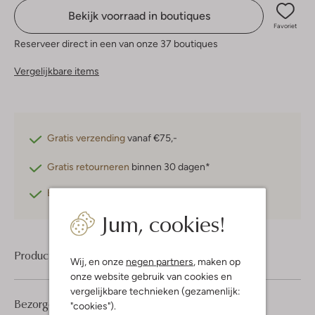
Bekijk voorraad in boutiques
Favoriet
Reserveer direct in een van onze 37 boutiques
Vergelijkbare items
Gratis verzending
vanaf €75,-
Gratis retourneren
binnen 30 dagen*
Betaal achteraf
met Klarna
Jum, cookies!
Product informatie
Wij, en onze
negen partners
, maken op
onze website gebruik van cookies en
vergelijkbare technieken (gezamenlijk:
Bezorgen & retourneren
"cookies").