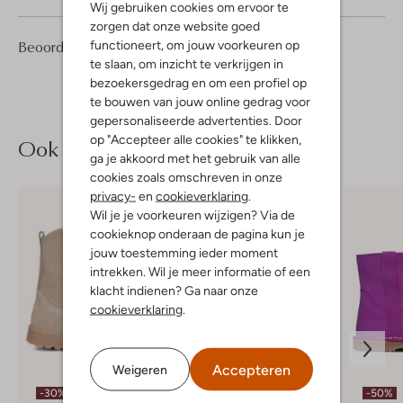
Wij gebruiken cookies om ervoor te
zorgen dat onze website goed
1
5
Beoordelingen
functioneert, om jouw voorkeuren op
(1)
5
/5
Sterren
te slaan, om inzicht te verkrijgen in
bezoekersgedrag en om een profiel op
te bouwen van jouw online gedrag voor
gepersonaliseerde advertenties. Door
op "Accepteer alle cookies" te klikken,
Ook iets voor jou?
ga je akkoord met het gebruik van alle
cookies zoals omschreven in onze
privacy-
en
cookieverklaring
.
Wil je je voorkeuren wijzigen? Via de
cookieknop onderaan de pagina kun je
jouw toestemming ieder moment
intrekken. Wil je meer informatie of een
klacht indienen? Ga naar onze
cookieverklaring
.
Accepteren
Weigeren
-30%
-50%