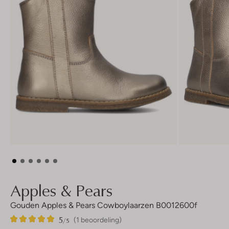
Apples & Pears
Gouden Apples & Pears Cowboylaarzen B0012600f
5
1
5
/5
(1 beoordeling)