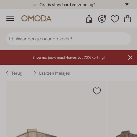
Gratis standaard verzending*
Menu
Shop nu:
jouw must-haves tot 70% korting!
Terug
Laarzen Meisjes