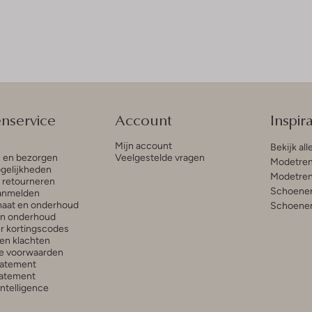
enservice
Account
Inspira
Mijn account
Bekijk all
n en bezorgen
Veelgestelde vragen
Modetren
gelijkheden
Modetren
n retourneren
Schoenen
anmelden
aat en onderhoud
Schoenen
en onderhoud
r kortingscodes
en klachten
e voorwaarden
tatement
atement
 Intelligence