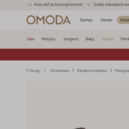
Kies zelf je bezorgmoment
Gratis standaard v
Dames
Heren
Kind
Sale
Meisjes
Jongens
Baby
Nieuw
Mer
Terug
Schoenen
Kinderschoenen
Meisje