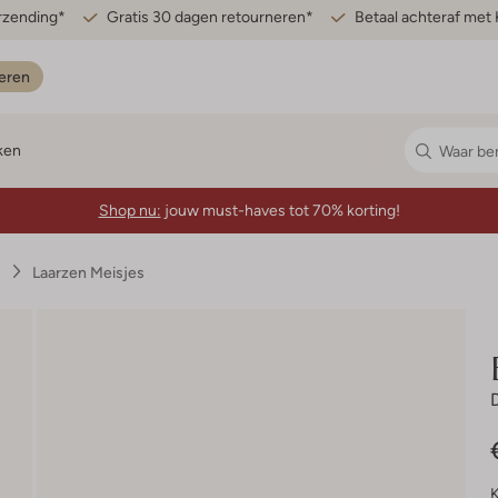
erzending*
Gratis 30 dagen retourneren*
Betaal achteraf met 
eren
ken
Shop nu:
jouw must-haves tot 70% korting!
s
Laarzen Meisjes
K