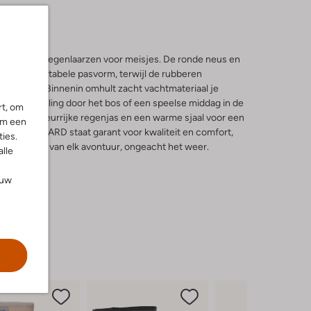
eze groene regenlaarzen voor meisjes. De ronde neus en
 een comfortabele pasvorm, terwijl de rubberen
og houden. Binnenin omhult zacht vachtmateriaal je
een wandeling door het bos of een speelse middag in de
rt, om
met een kleurrijke regenjas en een warme sjaal voor een
om een
t merk BISGAARD staat garant voor kwaliteit en comfort,
ies.
an genieten van elk avontuur, ongeacht het weer.
alle
ouw