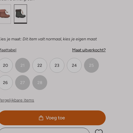
ies je maat:
Dit item valt normaal, kies je eigen maat
Maattabel
Maat uitverkocht?
20
21
22
23
24
25
26
27
28
ergelijkbare items
Voeg toe