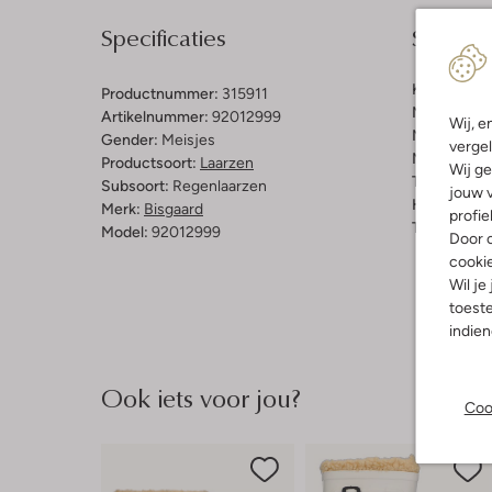
Specificaties
Samenst
Kleur:
Donk
Productnummer:
315911
Materiaal b
Artikelnummer:
92012999
Wij, e
Materiaal b
Gender:
Meisjes
vergel
Materiaal zo
Productsoort:
Laarzen
Wij ge
Type sluitin
Subsoort:
Regenlaarzen
jouw v
Hakvorm:
P
Merk:
Bisgaard
profie
Type neus:
Model:
92012999
Door o
cooki
Wil je
toeste
indie
Ook iets voor jou?
Coo