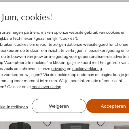
elling & Pasvorm
Omschrijving
Jum, cookies!
ergroen
Stap vrolijk door de regen met d
uitenkant:
Rubber
de trekkoordsluiting zorgen voor
n onze
negen partners
, maken op onze website gebruik van cookies en
innenkant:
Vacht
buitenkant en zool je voeten dro
ijkbare technieken (gezamenlijk: "cookies").
ol:
Rubber
voeten met warmte. Perfect voor 
bruiken cookies om ervoor te zorgen dat onze website goed functionee
g:
Trekkoordsluiting
plassen. Combineer deze laarzen 
oorkeuren op te slaan, om inzicht te verkrijgen in bezoekersgedrag en 
latte Zool
stijlvolle en praktische look. He
l op te bouwen van jouw online gedrag voor gepersonaliseerde advertent
Ronde Neus
zodat je kleine dame zorgeloos k
p "Accepteer alle cookies" te klikken, ga je akkoord met het gebruik van 
es zoals omschreven in onze
privacy-
en
cookieverklaring
.
 je voorkeuren wijzigen? Via de cookieknop onderaan de pagina kun je j
mming ieder moment intrekken. Wil je meer informatie of een klacht
nen? Ga naar onze
cookieverklaring
.
Weigeren
Accepteren
kie-instellingen