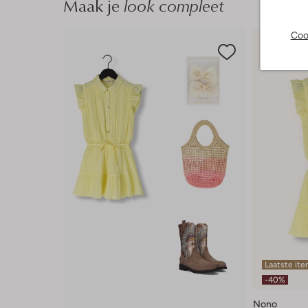
Maak je
look compleet
Coo
Laatste it
-40%
Nono