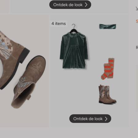
Ontdek de look
V
S
4 items
R
Ontdek de look