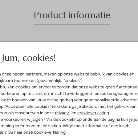
Product informatie
5
Jum, cookies!
(4)
(5)
S
 2023
door Patty
02 oktober 2022
door Joyce
t
ge laarsjes!
Boots
n onze
negen partners
, maken op onze website gebruik van cookies en
e
 prachtige en stoere
Super blij mee! Vallen goed op ma
ijkbare technieken (gezamenlijk: "cookies").
laarsjes zijn dit! Ze lopen
en blij met de goede service van
r
bruiken cookies om ervoor te zorgen dat onze website goed functionee
 eens lekker volgens mijn
omoda! Kreeg een kortingsbon vo
oorkeuren op te slaan, om inzicht te verkrijgen in bezoekersgedrag en 
r
. Goede aankoop! Helemaal
mijn verjaardag, dat is toch super!
l op te bouwen van jouw online gedrag voor gepersonaliseerde advertent
!
e
p "Accepteer alle cookies" te klikken, ga je akkoord met het gebruik van 
n
es zoals omschreven in onze
privacy-
en
cookieverklaring
.
 je voorkeuren wijzigen? Via de cookieknop onderaan de pagina kun je j
mming ieder moment intrekken. Wil je meer informatie of een klacht
nen? Ga naar onze
cookieverklaring
.