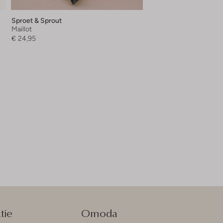
Sproet & Sprout
Maillot
€ 24,95
tie
Omoda