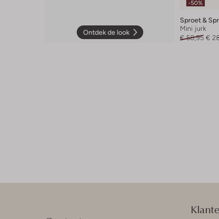
-50%
Sproet & Sp
Mini jurk
Ontdek de look
€ 58,95
€ 2
Klant