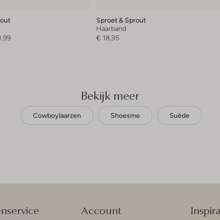
rout
Sproet & Sprout
Haarband
8,99
€ 18,95
Bekijk meer
Cowboylaarzen
Shoesme
Suède
enservice
Account
Inspira