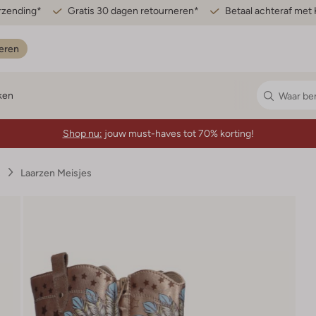
erzending*
Gratis 30 dagen retourneren*
Betaal achteraf met 
eren
ken
Shop nu:
jouw must-haves tot 70% korting!
s
Laarzen Meisjes