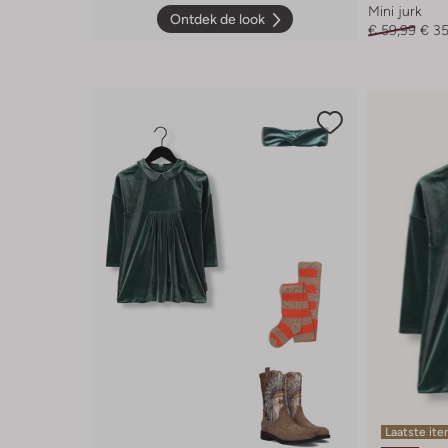
Mini jurk
Ontdek de look
€ 59,99
€ 35
Laatste it