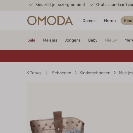
Kies zelf je bezorgmoment
Gratis standaard v
Dames
Heren
Kind
Sale
Meisjes
Jongens
Baby
Nieuw
Mer
Terug
Schoenen
Kinderschoenen
Meisje