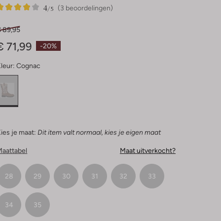
4
3
4
/5
(3 beoordelingen)
Sterren
€ 89,95
€ 71,99
-20%
leur:
Cognac
ies je maat:
Dit item valt normaal, kies je eigen maat
Maattabel
Maat uitverkocht?
28
29
30
31
32
33
34
35