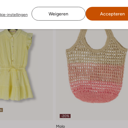
Weigeren
Accepteren
kie-instellingen
em
-20%
Molo