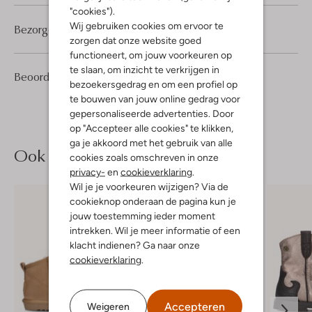
"cookies").
Wij gebruiken cookies om ervoor te
Bezorgen & retourneren
zorgen dat onze website goed
functioneert, om jouw voorkeuren op
te slaan, om inzicht te verkrijgen in
1
5
Beoordelingen
(1)
5
/5
bezoekersgedrag en om een profiel op
Sterren
te bouwen van jouw online gedrag voor
gepersonaliseerde advertenties. Door
op "Accepteer alle cookies" te klikken,
ga je akkoord met het gebruik van alle
Ook iets voor jou?
cookies zoals omschreven in onze
privacy-
en
cookieverklaring
.
Wil je je voorkeuren wijzigen? Via de
cookieknop onderaan de pagina kun je
jouw toestemming ieder moment
intrekken. Wil je meer informatie of een
klacht indienen? Ga naar onze
cookieverklaring
.
Accepteren
Weigeren