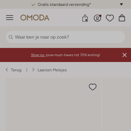
Gratis standaard verzending*
Menu
Shop nu:
jouw must-haves tot 70% korting!
Terug
Laarzen Meisjes