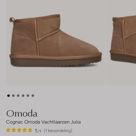
Omoda
Cognac Omoda Vachtlaarzen Julia
5
1
5
/5
(1 beoordeling)