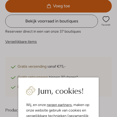
Voeg toe
Bekijk voorraad in boutiques
Favoriet
Reserveer direct in een van onze 37 boutiques
Vergelijkbare items
Gratis verzending
vanaf €75,-
Gratis retourneren
binnen 30 dagen*
Jum, cookies!
Betaal achteraf
met Klarna
Wij, en onze
negen partners
, maken op
Product informatie
onze website gebruik van cookies en
vergelijkbare technieken (gezamenlijk: