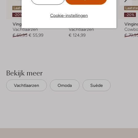
Laatste item
Laatst
-20%
-20%
Cookie-instellingen
Vingino
Ugg
Vingin
Vachtlaarzen
Vachtlaarzen
Cowbo
€ 69,95
€ 55,99
€ 124,99
€ 79,9
Bekijk meer
Vachtlaarzen
Omoda
Suède