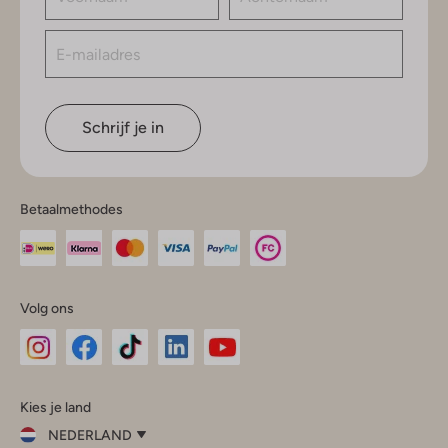
Schrijf je in
Betaalmethodes
Volg ons
Omoda
Omoda
Omoda
Omoda
Omoda
Kies je land
Instagram
Facebook
TikTok
LinkedIn
YouTube
NEDERLAND