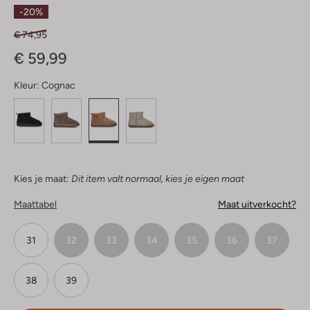
Sterren
-20%
€ 74,95
€ 59,99
Kleur:
Cognac
Kies je maat:
Dit item valt normaal, kies je eigen maat
Maattabel
Maat uitverkocht?
31
32
33
34
35
36
37
38
39