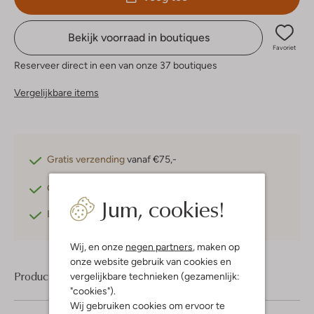
Bekijk voorraad in boutiques
Favoriet
Reserveer direct in een van onze 37 boutiques
Vergelijkbare items
Gratis verzending
vanaf €75,-
Gratis retourneren
binnen 30 dagen*
Jum, cookies!
Betaal achteraf
met Klarna
Wij, en onze
negen partners
, maken op
onze website gebruik van cookies en
Product informatie
vergelijkbare technieken (gezamenlijk:
"cookies").
Wij gebruiken cookies om ervoor te