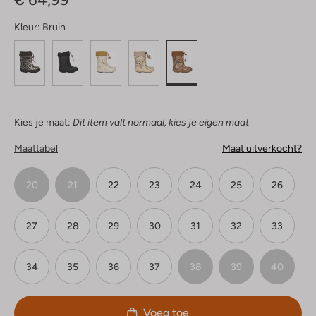
Kleur:
Bruin
Kies je maat:
Dit item valt normaal, kies je eigen maat
Maattabel
Maat uitverkocht?
20
21
22
23
24
25
26
27
28
29
30
31
32
33
34
35
36
37
38
39
40
Voeg toe