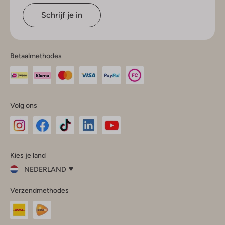
Schrijf je in
Betaalmethodes
Volg ons
Omoda
Omoda
Omoda
Omoda
Omoda
Kies je land
Instagram
Facebook
TikTok
LinkedIn
YouTube
NEDERLAND
Kies
Verzendmethodes
je
Sluit
land
Nederland