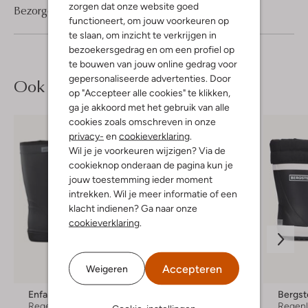
zorgen dat onze website goed
Bezorgen & retourneren
functioneert, om jouw voorkeuren op
te slaan, om inzicht te verkrijgen in
bezoekersgedrag en om een profiel op
te bouwen van jouw online gedrag voor
gepersonaliseerde advertenties. Door
Ook iets voor jou?
op "Accepteer alle cookies" te klikken,
ga je akkoord met het gebruik van alle
cookies zoals omschreven in onze
privacy-
en
cookieverklaring
.
Wil je je voorkeuren wijzigen? Via de
cookieknop onderaan de pagina kun je
jouw toestemming ieder moment
intrekken. Wil je meer informatie of een
klacht indienen? Ga naar onze
cookieverklaring
.
Accepteren
Weigeren
Enfant
Ugg
Bergst
Regenlaarzen
Vachtlaarzen
Regenl