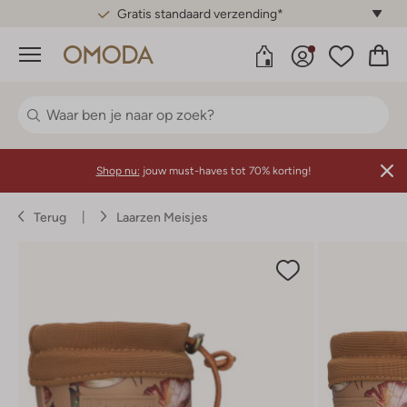
Gratis standaard verzending*
Menu
Shop nu:
jouw must-haves tot 70% korting!
Terug
Laarzen Meisjes