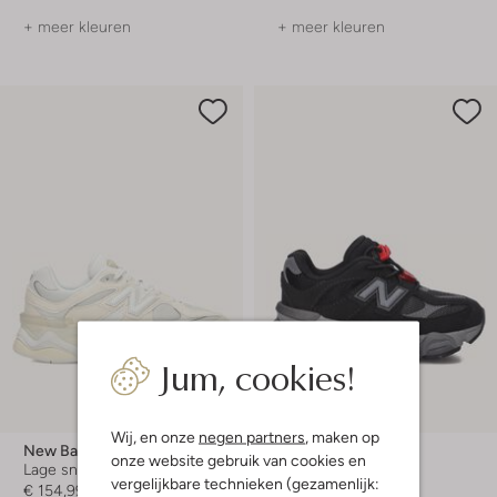
+ meer kleuren
+ meer kleuren
Jum, cookies!
Nieuw
Wij, en onze
negen partners
, maken op
New Balance
New Balance
onze website gebruik van cookies en
Lage sneakers
Lage sneakers
vergelijkbare technieken (gezamenlijk:
€ 154,99
€ 94,99