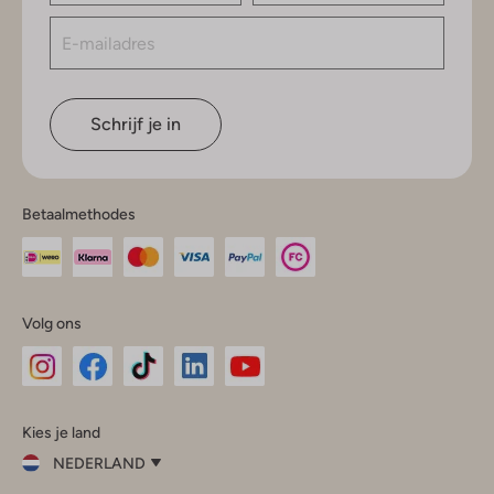
Schrijf je in
Betaalmethodes
Volg ons
Omoda
Omoda
Omoda
Omoda
Omoda
Kies je land
Instagram
Facebook
TikTok
LinkedIn
YouTube
NEDERLAND
Kies