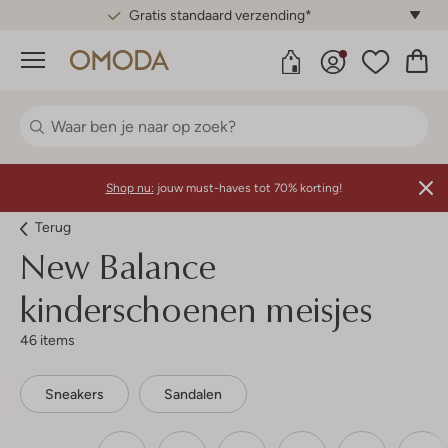
Gratis standaard verzending*
Menu
Shop nu:
jouw must-haves tot 70% korting!
Terug
New Balance
kinderschoenen meisjes
46 items
Sneakers
Sandalen