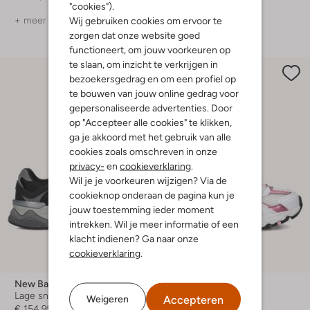
"cookies").
+ meer kleuren
+ meer kleuren
Wij gebruiken cookies om ervoor te
zorgen dat onze website goed
functioneert, om jouw voorkeuren op
te slaan, om inzicht te verkrijgen in
bezoekersgedrag en om een profiel op
te bouwen van jouw online gedrag voor
gepersonaliseerde advertenties. Door
op "Accepteer alle cookies" te klikken,
ga je akkoord met het gebruik van alle
cookies zoals omschreven in onze
privacy-
en
cookieverklaring
.
Wil je je voorkeuren wijzigen? Via de
cookieknop onderaan de pagina kun je
jouw toestemming ieder moment
intrekken. Wil je meer informatie of een
klacht indienen? Ga naar onze
cookieverklaring
.
Nieuw
New Balance
New Balance
Lage sneakers
Lage sneakers
Accepteren
Weigeren
€ 154,99
€ 59,99