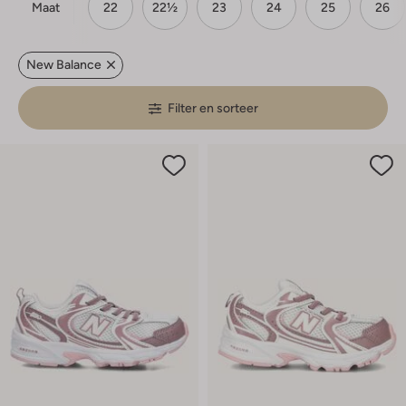
Maat
22
22½
23
24
25
26
New Balance
Filter en sorteer