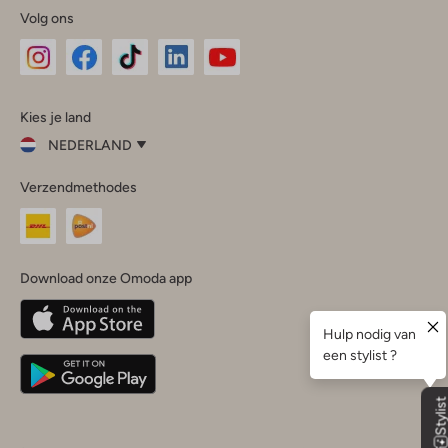
Volg ons
Omoda
Omoda
Omoda
Omoda
Omoda
Kies je land
Instagram
Facebook
TikTok
LinkedIn
YouTube
NEDERLAND
Kies
Verzendmethodes
je
Sluit
land
Nederland
België
(Nederlands)
Download onze Omoda app
Belgique
(Français)
Deutschland