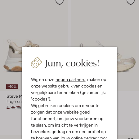
Jum, cookies!
Wij, en onze
negen partners
, maken op
onze website gebruik van cookies en
-40%
-40%
vergelijkbare technieken (gezamenlijk:
Steve Madden
Wysh
"cookies").
Lage sneakers
Lage sneakers
Wij gebruiken cookies om ervoor te
€ 99,99
€ 59,99
€ 79,99
€ 47,99
zorgen dat onze website goed
+ meer kleuren
functioneert, om jouw voorkeuren op
te slaan, om inzicht te verkrijgen in
bezoekersgedrag en om een profiel op
te bouwen van jouw online gedrag voor