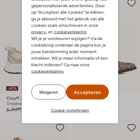
gepersonaliseerde advertenties. Door
op "Accepteer alle cookies" te klikken,
ga je akkoord met het gebruik van alle
cookies zoals omschreven in onze
privacy-
en
cookieverklaring
.
Wil je je voorkeuren wijzigen? Via de
cookieknop onderaan de pagina kun je
jouw toestemming ieder moment
intrekken. Wil je meer informatie of een
klacht indienen? Ga naar onze
cookieverklaring
.
-40%
-50%
Accepteren
Weigeren
Cruyff Junior
Omoda
Sneakers
Cowboylaarzen
€ 79,99
€ 47,99
€ 89,99
€ 44,99
Cookie-instellingen