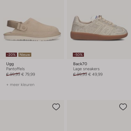
-20%
Nieuw
-50%
Ugg
Back70
Pantoffels
Lage sneakers
€ 99,99
€ 79,99
€ 99,99
€ 49,99
+ meer kleuren