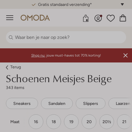
Gratis standaard verzending*
Menu
Shop nu:
jouw must-haves tot 70% korting!
Terug
Schoenen Meisjes Beige
343 items
Sneakers
Sandalen
Slippers
Laarzen
Maat
16
18
19
20
20½
21