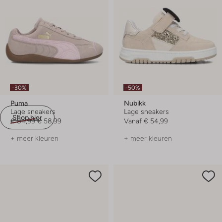
-30%
-50%
Puma
Nubikk
Lage sneakers
Lage sneakers
Shop hier
€ 84,99
€ 58,99
Vanaf
€ 54,99
+ meer kleuren
+ meer kleuren