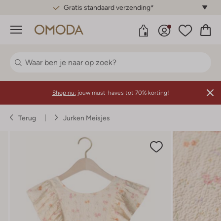
Gratis standaard verzending*
Menu
Shop nu:
jouw must-haves tot 70% korting!
Terug
Jurken Meisjes