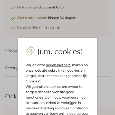
Gratis verzending
vanaf €75,-
Gratis retourneren
binnen 30 dagen*
Betaal achteraf
met Klarna
Jum, cookies!
Product informatie
Wij, en onze
negen partners
, maken op
Bezorgen & retourneren
onze website gebruik van cookies en
vergelijkbare technieken (gezamenlijk:
"cookies").
Wij gebruiken cookies om ervoor te
zorgen dat onze website goed
Ook iets voor jou?
functioneert, om jouw voorkeuren op
te slaan, om inzicht te verkrijgen in
bezoekersgedrag en om een profiel op
te bouwen van jouw online gedrag voor