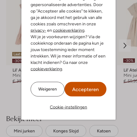
gepersonaliseerde advertenties. Door
op "Accepteer alle cookies" te klikken,
ga je akkoord met het gebruik van alle
cookies zoals omschreven in onze
privacy-
en
cookieverklaring
.
Wil je je voorkeuren wijzigen? Via de
cookieknop onderaan de pagina kun je
jouw toestemming ieder moment
Laatste item
intrekken. Wil je meer informatie of een
-50%
-30%
-30%
klacht indienen? Ga naar onze
cookieverklaring
.
Lil' Atelier
Ton & Ton
Lil' Ate
Mini jurk
Mini jurk
Mini ju
€ 39,99
€ 27,99
€ 64,99
€ 31,99
€ 59,9
Accepteren
Weigeren
+ meer kleuren
Cookie-instellingen
Bekijk meer
Mini jurken
Konges Slojd
Katoen