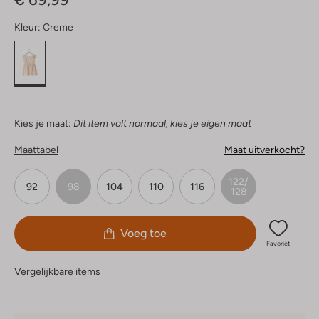
Kleur:
Creme
Kies je maat:
Dit item valt normaal, kies je eigen maat
Maattabel
Maat uitverkocht?
122/
92
98
104
110
116
128
Voeg toe
Favoriet
Vergelijkbare items