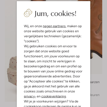
Jum, cookies!
Wij, en onze
negen partners
, maken op
onze website gebruik van cookies en
vergelijkbare technieken (gezamenlijk:
"cookies").
Wij gebruiken cookies om ervoor te
zorgen dat onze website goed
functioneert, om jouw voorkeuren op
te slaan, om inzicht te verkrijgen in
bezoekersgedrag en om een profiel op
te bouwen van jouw online gedrag voor
gepersonaliseerde advertenties. Door
Moonrise
op "Accepteer alle cookies" te klikken,
Cowboylaarzen
ga je akkoord met het gebruik van alle
€ 109,99
cookies zoals omschreven in onze
+ meer kleuren
privacy-
en
cookieverklaring
.
Ontdek de look
Wil je je voorkeuren wijzigen? Via de
cookieknop onderaan de pagina kun je