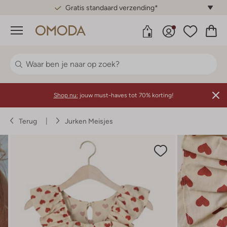
Gratis standaard verzending*
Menu
Shop nu:
jouw must-haves tot 70% korting!
Terug
Jurken Meisjes