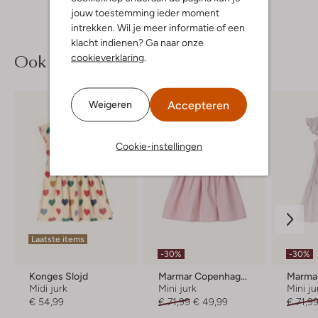
jouw toestemming ieder moment
intrekken. Wil je meer informatie of een
klacht indienen? Ga naar onze
Ook iets voor jou?
cookieverklaring
.
Accepteren
Weigeren
Cookie-instellingen
Laatste items
-30%
-30%
Konges Slojd
Marmar Copenhagen
Midi jurk
Mini jurk
Mini ju
€ 54,99
€ 71,99
€ 49,99
€ 71,9