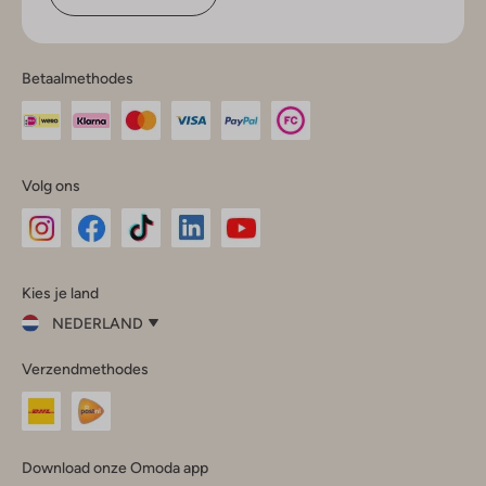
Betaalmethodes
Volg ons
Omoda
Omoda
Omoda
Omoda
Omoda
Kies je land
Instagram
Facebook
TikTok
LinkedIn
YouTube
NEDERLAND
Kies
Verzendmethodes
je
Sluit
land
Nederland
België
(Nederlands)
Download onze Omoda app