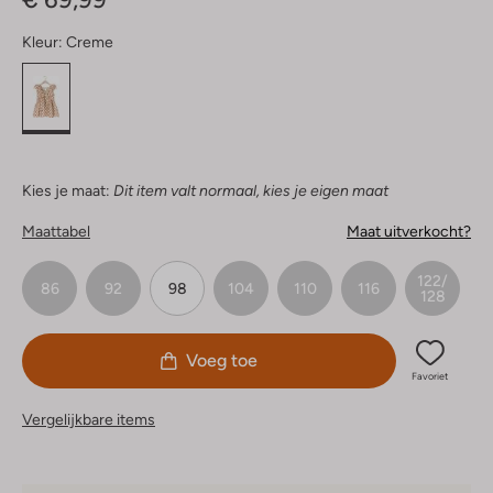
Kleur:
Creme
Kies je maat:
Dit item valt normaal, kies je eigen maat
Maattabel
Maat uitverkocht?
122/
86
92
98
104
110
116
128
Voeg toe
Favoriet
Vergelijkbare items