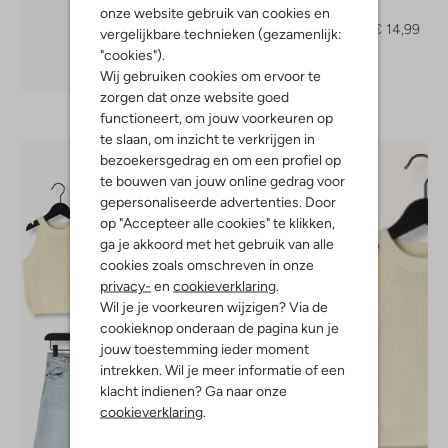
T-shirt
onze website gebruik van cookies en
€ 24,99
€ 14,99
vergelijkbare technieken (gezamenlijk:
"cookies").
Ontdek de look
Wij gebruiken cookies om ervoor te
zorgen dat onze website goed
functioneert, om jouw voorkeuren op
te slaan, om inzicht te verkrijgen in
bezoekersgedrag en om een profiel op
te bouwen van jouw online gedrag voor
gepersonaliseerde advertenties. Door
op "Accepteer alle cookies" te klikken,
ga je akkoord met het gebruik van alle
cookies zoals omschreven in onze
privacy-
en
cookieverklaring
.
Wil je je voorkeuren wijzigen? Via de
cookieknop onderaan de pagina kun je
jouw toestemming ieder moment
intrekken. Wil je meer informatie of een
klacht indienen? Ga naar onze
cookieverklaring
.