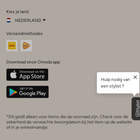
Omoda
Omoda
Omoda
Omoda
Omoda
Kies je land
Instagram
Facebook
TikTok
LinkedIn
YouTube
NEDERLAND
Kies
Verzendmethodes
je
Sluit
land
Nederland
België
(Nederlands)
Download onze Omoda app
Belgique
(Français)
Deutschland
*Dit geldt alleen voor items die op voorraad zijn. Check voor de
zekerheid de verwachte bezorgdatum bij het item op de website
of in je winkelmandje.