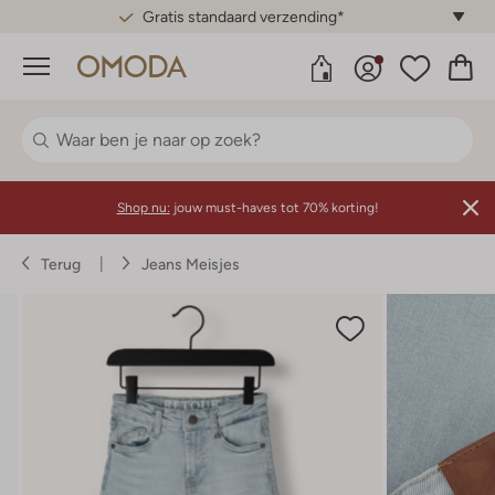
Gratis standaard verzending*
Menu
Shop nu:
jouw must-haves tot 70% korting!
Terug
Jeans Meisjes