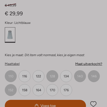
€ 49,99
€ 29,99
Kleur:
Lichtblauw
Kies je maat:
Dit item valt normaal, kies je eigen maat
Maattabel
Maat uitverkocht?
110
116
122
128
134
140
146
152
158
164
170
176
Voeg toe