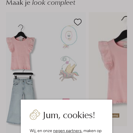
Maak je
look compleet
Jum, cookies!
Laatste items
-40%
Wij, en onze
negen partners
, maken op
Retour