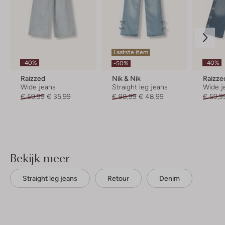
Laatste item
-40%
-40%
-50%
Raizzed
Nik & Nik
Raizze
Wide jeans
Straight leg jeans
Wide j
€ 59,99
€ 35,99
€ 98,99
€ 48,99
€ 59,9
Bekijk meer
Straight leg jeans
Retour
Denim