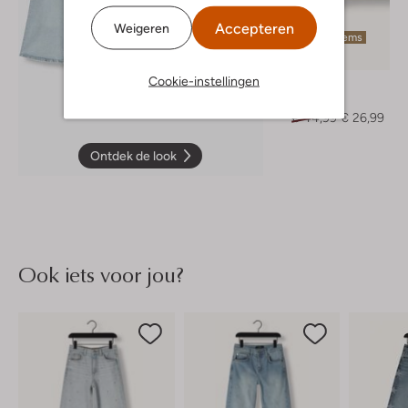
Accepteren
Weigeren
Laatste items
-40%
Cookie-instellingen
Retour
Top
€ 44,99
€ 26,99
Ontdek de look
Ook iets voor jou?