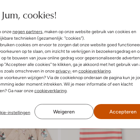
e:
Mouwloos
t
Jum, cookies!
n onze
negen partners
, maken op onze website gebruik van cookies en
ijkbare technieken (gezamenlijk: "cookies").
bruiken cookies om ervoor te zorgen dat onze website goed functionee
oorkeuren op te slaan, om inzicht te verkrijgen in bezoekersgedrag en 
l op te bouwen van jouw online gedrag voor gepersonaliseerde advertent
p "Accepteer alle cookies" te klikken, ga je akkoord met het gebruik van 
es zoals omschreven in onze
privacy-
en
cookieverklaring
.
 je voorkeuren wijzigen? Via de cookieknop onderaan de pagina kun je j
mming ieder moment intrekken. Wil je meer informatie of een klacht
nen? Ga naar onze
cookieverklaring
.
Weigeren
Accepteren
kie-instellingen