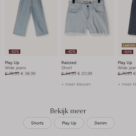
Laatste
-50%
-40%
-50%
Play Up
Raizzed
Play Up
Wide jeans
Short
Wide jea
€ 78,99
€ 38,99
€ 34,99
€ 20,99
€ 75,99
€
+ meer kleuren
+ meer k
Bekijk meer
Shorts
Play Up
Denim