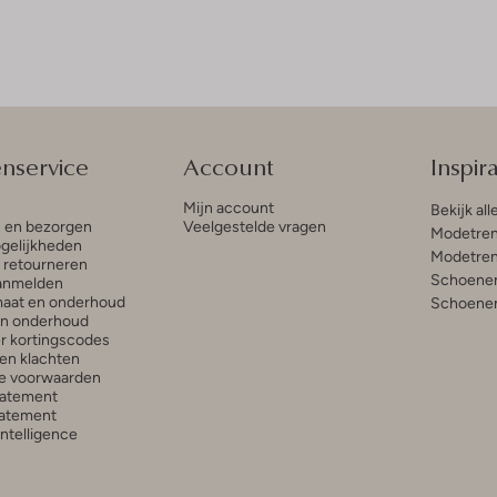
enservice
Account
Inspira
Mijn account
Bekijk all
n en bezorgen
Veelgestelde vragen
Modetren
gelijkheden
Modetren
n retourneren
Schoenen
anmelden
aat en onderhoud
Schoenen
en onderhoud
r kortingscodes
en klachten
e voorwaarden
tatement
atement
 Intelligence