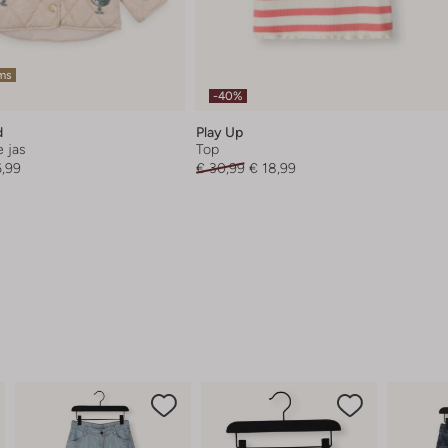
ems
-40%
d
Play Up
 jas
Top
6,99
€ 30,99
€ 18,99