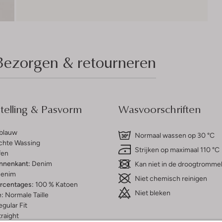
Bezorgen & retourneren
elling & Pasvorm
Wasvoorschriften
tblauw
Normaal wassen op 30 °C
chte Wassing
Strijken op maximaal 110 °C
fen
innenkant:
Denim
Kan niet in de droogtromme
enim
Niet chemisch reinigen
ercentages:
100 % Katoen
Niet bleken
e:
Normale Taille
gular Fit
raight