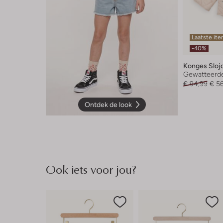
Laatste it
-40%
Konges Sloj
Gewatteerde
€ 94,99
€ 5
Ontdek de look
Ook iets voor jou?