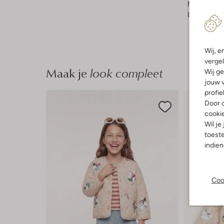
Mouwlengt
Lengte:
Kor
Wij, e
vergel
Maak je
look compleet
Wij ge
jouw v
profie
Door o
cooki
Wil je
toeste
indie
Coo