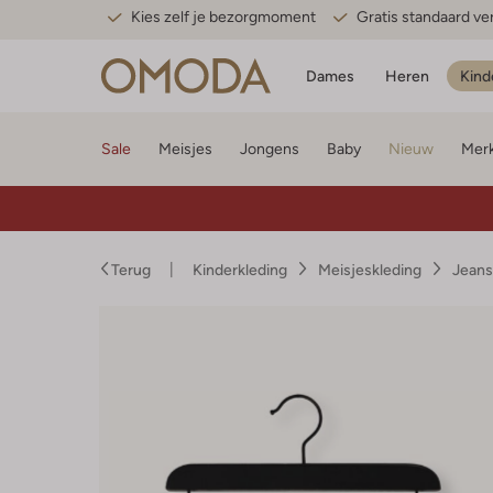
Kies zelf je bezorgmoment
Gratis standaard v
Dames
Heren
Kind
Sale
Meisjes
Jongens
Baby
Nieuw
Mer
Terug
Kinderkleding
Meisjeskleding
Jeans