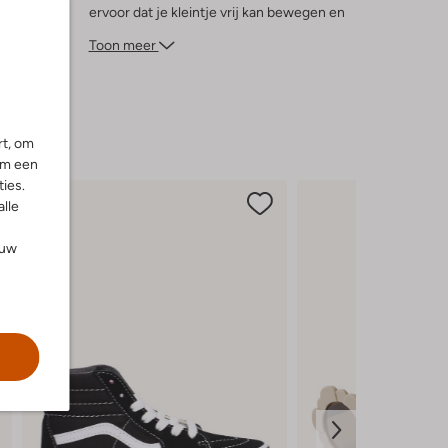
ervoor dat je kleintje vrij kan bewegen en
genieten van elke activiteit. Of het nu gaat
Toon meer
om een picknick in de tuin of een dagje
strand, deze shorts zijn de perfecte keuze
voor een stijlvolle en zorgeloze dag.
rt, om
om een
ies.
alle
ouw