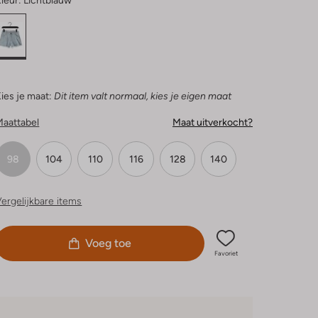
leur:
Lichtblauw
ies je maat:
Dit item valt normaal, kies je eigen maat
Maattabel
Maat uitverkocht?
98
104
110
116
128
140
ergelijkbare items
Voeg toe
Favoriet