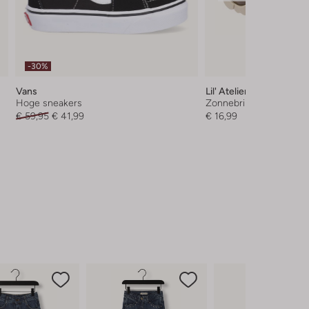
-30%
Vans
Lil' Atelier
Hoge sneakers
Zonnebril
€ 59,95
€ 41,99
€ 16,99