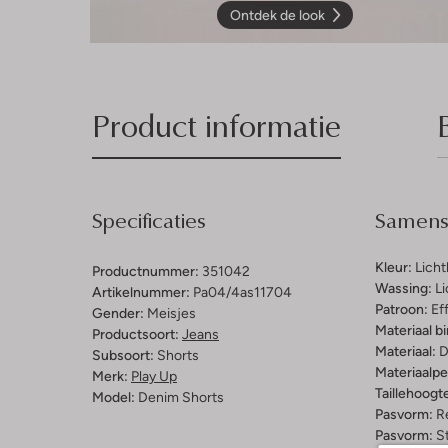
Ontdek de look
Product informatie
Specificaties
Samenst
Kleur:
Lich
Productnummer:
351042
Wassing:
Li
Artikelnummer:
Pa04/4as11704
Patroon:
Ef
Gender:
Meisjes
Materiaal b
Productsoort:
Jeans
Materiaal:
D
Subsoort:
Shorts
Materiaalp
Merk:
Play Up
Taillehoogt
Model:
Denim Shorts
Pasvorm:
Re
Pasvorm:
St