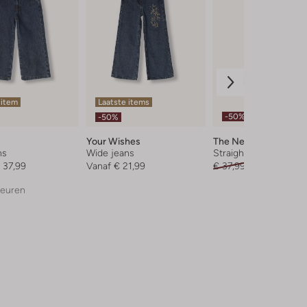
 item
Laatste items
-50%
-50%
Your Wishes
The New
ns
Wide jeans
Straight leg jeans
 37,99
Vanaf
€ 21,99
€ 37,99
€ 18,99
leuren