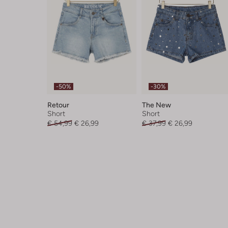
-50%
-30%
Retour
The New
Short
Short
€ 54,99
€ 26,99
€ 37,99
€ 26,99