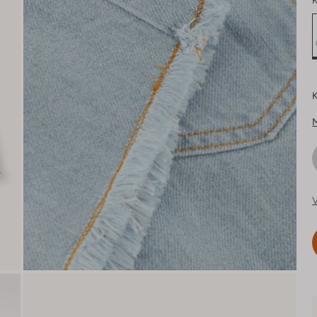
K
K
V