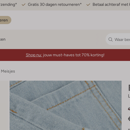
erzending*
Gratis 30 dagen retourneren*
Betaal achteraf met 
eren
ken
Shop nu:
jouw must-haves tot 70% korting!
 Meisjes