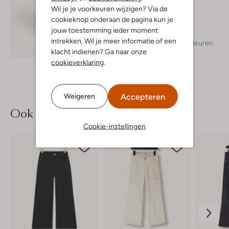
Bisgaard
Wil je je voorkeuren wijzigen? Via de
Laarzen
cookieknop onderaan de pagina kun je
€ 99,99
jouw toestemming ieder moment
intrekken. Wil je meer informatie of een
+ meer kleuren
Ontdek de look
klacht indienen? Ga naar onze
cookieverklaring
.
Accepteren
Weigeren
Ook iets voor jou?
Cookie-instellingen