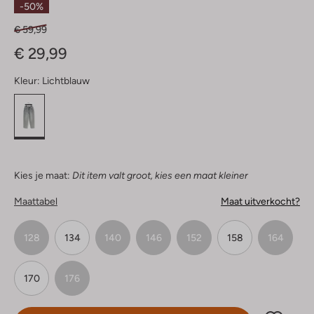
-50%
€ 59,99
€ 29,99
Kleur:
Lichtblauw
Kies je maat:
Dit item valt groot, kies een maat kleiner
Maattabel
Maat uitverkocht?
128
134
140
146
152
158
164
170
176