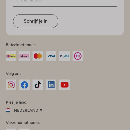
Schrijf je in
Betaalmethodes
Volg ons
Omoda
Omoda
Omoda
Omoda
Omoda
Kies je land
Instagram
Facebook
TikTok
LinkedIn
YouTube
NEDERLAND
Kies
Verzendmethodes
je
Sluit
land