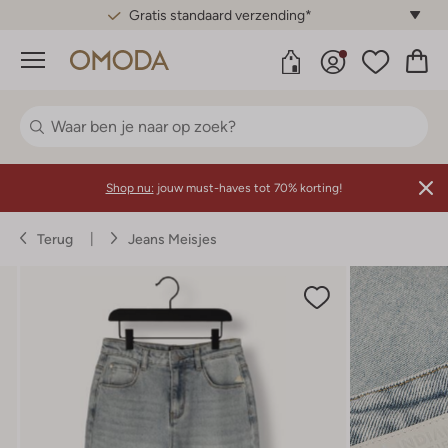
Gratis standaard verzending*
Menu
Shop nu:
jouw must-haves tot 70% korting!
Terug
Jeans Meisjes