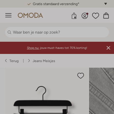
Gratis standaard verzending*
Menu
Shop nu:
jouw must-haves tot 70% korting!
Terug
Jeans Meisjes