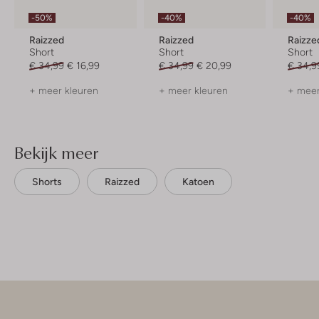
-50%
-40%
-40%
Raizzed
Raizzed
Raizze
Short
Short
Short
€ 34,99
€ 16,99
€ 34,99
€ 20,99
€ 34,9
+ meer kleuren
+ meer kleuren
+ meer
Bekijk meer
Shorts
Raizzed
Katoen