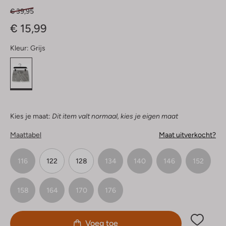
€ 39,95
€ 15,99
Kleur:
Grijs
Kies je maat:
Dit item valt normaal, kies je eigen maat
Maattabel
Maat uitverkocht?
116
122
128
134
140
146
152
158
164
170
176
Voeg toe