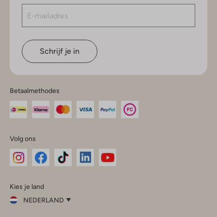
Schrijf je in
Betaalmethodes
Volg ons
Omoda
Omoda
Omoda
Omoda
Omoda
Kies je land
Instagram
Facebook
TikTok
LinkedIn
YouTube
NEDERLAND
Kies