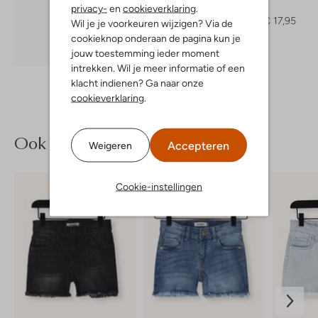
Top
privacy-
en
cookieverklaring
.
€ 29,95
€ 17,95
Wil je je voorkeuren wijzigen? Via de
cookieknop onderaan de pagina kun je
Ontdek de look
jouw toestemming ieder moment
intrekken. Wil je meer informatie of een
klacht indienen? Ga naar onze
cookieverklaring
.
Ook iets voor jou?
Accepteren
Weigeren
Cookie-instellingen