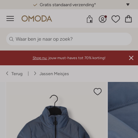
Gratis standaard verzending*
Menu
Shop nu:
jouw must-haves tot 70% korting!
Terug
Jassen Meisjes