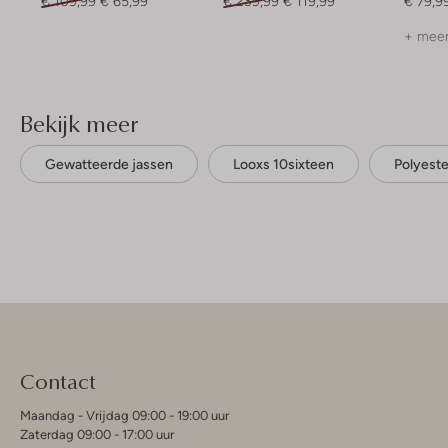
€ 109,99
€ 65,99
€ 239,99
€ 119,99
€ 79,9
+ meer
Bekijk meer
Gewatteerde jassen
Looxs 10sixteen
Polyeste
Contact
Maandag - Vrijdag 09:00 - 19:00 uur
Zaterdag 09:00 - 17:00 uur