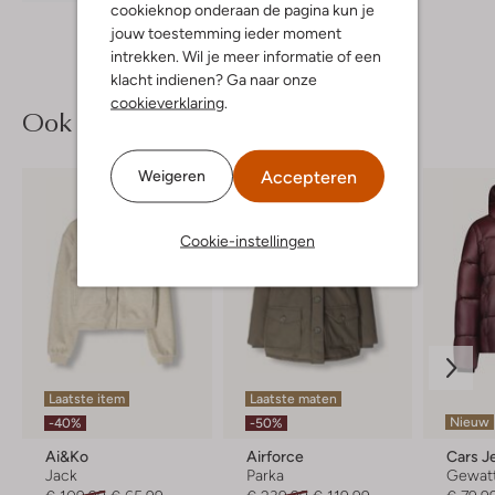
cookieknop onderaan de pagina kun je
jouw toestemming ieder moment
intrekken. Wil je meer informatie of een
klacht indienen? Ga naar onze
cookieverklaring
.
Ook iets voor jou?
Accepteren
Weigeren
Cookie-instellingen
Laatste item
Laatste maten
Nieuw
-40%
-50%
Ai&ko
Airforce
Cars J
Jack
Parka
Gewatt