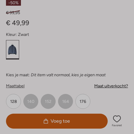
-50%
€ 99,95
€ 49,99
Kleur:
Zwart
Kies je maat:
Dit item valt normaal, kies je eigen maat
Maattabel
Maat uitverkocht?
128
140
152
164
176
Voeg toe
Favoriet