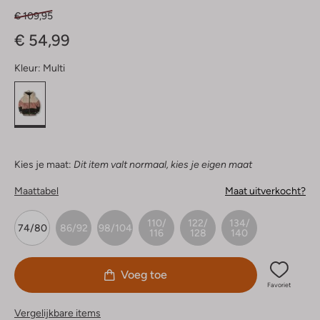
€ 109,95
€ 54,99
Kleur:
Multi
Kies je maat:
Dit item valt normaal, kies je eigen maat
Maattabel
Maat uitverkocht?
110/
122/
134/
74/80
86/92
98/104
116
128
140
Voeg toe
Favoriet
Vergelijkbare items