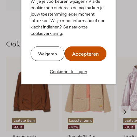
Wil je je voorkeuren wijzigen? Via de
Ontdek de look
cookieknop onderaan de pagina kun je
jouw toestemming ieder moment
intrekken. Wil je meer informatie of een
klacht indienen? Ga naar onze
cookieverklaring
.
Ook iets voor jou?
Accepteren
Weigeren
Cookie-instellingen
Laatste item
Laatste items
Laatste
-60%
-40%
-30%
Ammehoela
Tumble 'n Dry
Like Fl