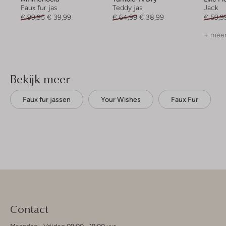
Faux fur jas
Teddy jas
Jack
€ 99,95
€ 39,99
€ 64,99
€ 38,99
€ 59,9
+ meer
Bekijk meer
Faux fur jassen
Your Wishes
Faux Fur
Contact