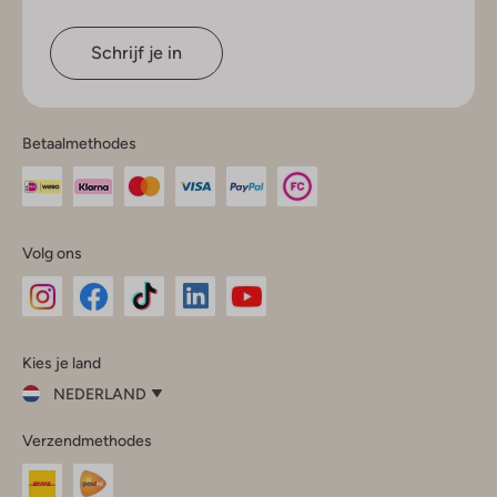
Schrijf je in
Betaalmethodes
Volg ons
Omoda
Omoda
Omoda
Omoda
Omoda
Kies je land
Instagram
Facebook
TikTok
LinkedIn
YouTube
NEDERLAND
Kies
Verzendmethodes
je
Sluit
land
Nederland