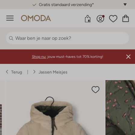
Gratis standaard verzending*
Menu
Shop nu:
jouw must-haves tot 70% korting!
Terug
Jassen Meisjes