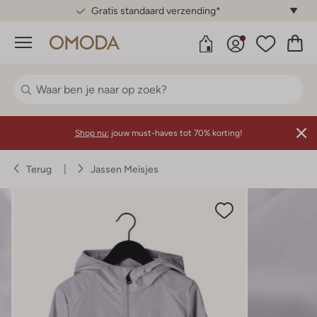
Gratis standaard verzending*
Menu
Shop nu:
jouw must-haves tot 70% korting!
Terug
Jassen Meisjes