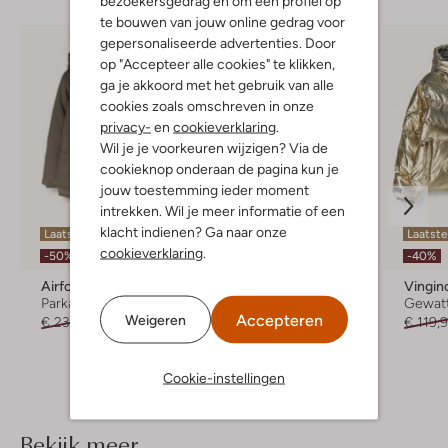
bezoekersgedrag en om een profiel op
te bouwen van jouw online gedrag voor
gepersonaliseerde advertenties. Door
op "Accepteer alle cookies" te klikken,
ga je akkoord met het gebruik van alle
cookies zoals omschreven in onze
privacy-
en
cookieverklaring
.
Wil je je voorkeuren wijzigen? Via de
cookieknop onderaan de pagina kun je
jouw toestemming ieder moment
intrekken. Wil je meer informatie of een
klacht indienen? Ga naar onze
Laatste maten
Laatste item
Laatst
cookieverklaring
.
-50%
-40%
-40%
Airforce
Looxs 10sixteen
Vingin
Parka
Parka
Gewatt
Accepteren
Weigeren
€ 239,99
€ 119,99
€ 119,95
€ 71,99
€ 119,
Cookie-instellingen
Bekijk meer