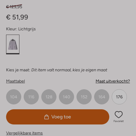
€ 129,95
€ 51,99
Kleur:
Lichtgrijs
Kies je maat:
Dit item valt normaal, kies je eigen maat
Maattabel
Maat uitverkocht?
104
116
128
140
152
164
176
Voeg toe
Favoriet
Vergelijkbare items