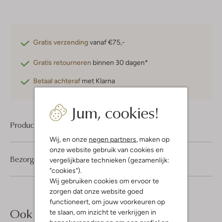
Gratis verzending
vanaf €75,-
Gratis retourneren
binnen 30 dagen*
Betaal achteraf
met Klarna
Jum, cookies!
Product informatie
Wij, en onze
negen partners
, maken op
onze website gebruik van cookies en
Bezorgen & retourneren
vergelijkbare technieken (gezamenlijk:
"cookies").
Wij gebruiken cookies om ervoor te
zorgen dat onze website goed
functioneert, om jouw voorkeuren op
Ook iets voor jou?
te slaan, om inzicht te verkrijgen in