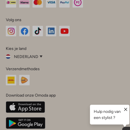
Volg ons
Omoda
Omoda
Omoda
Omoda
Omoda
Kies je land
Instagram
Facebook
TikTok
LinkedIn
YouTube
NEDERLAND
Kies
Verzendmethodes
je
Sluit
land
Nederland
België
(Nederlands)
Download onze Omoda app
Belgique
(Français)
Deutschland