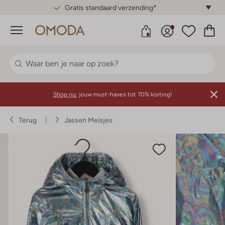
Gratis standaard verzending*
Menu
Shop nu:
jouw must-haves tot 70% korting!
Terug
Jassen Meisjes