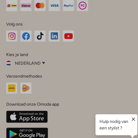
Volg ons
Omoda
Omoda
Omoda
Omoda
Omoda
Kies je land
Instagram
Facebook
TikTok
LinkedIn
YouTube
NEDERLAND
Kies
Verzendmethodes
je
Sluit
land
Nederland
België
(Nederlands)
Download onze Omoda app
Belgique
(Français)
Deutschland