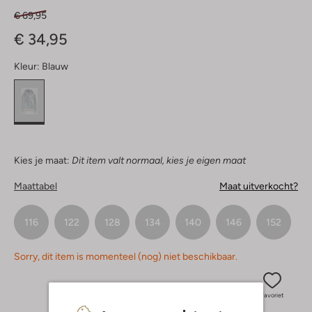
€ 69,95
€ 34,95
Kleur:
Blauw
Kies je maat:
Dit item valt normaal, kies je eigen maat
Maattabel
Maat uitverkocht?
116
122
128
134
140
146
152
Sorry, dit item is momenteel (nog) niet beschikbaar.
Favoriet