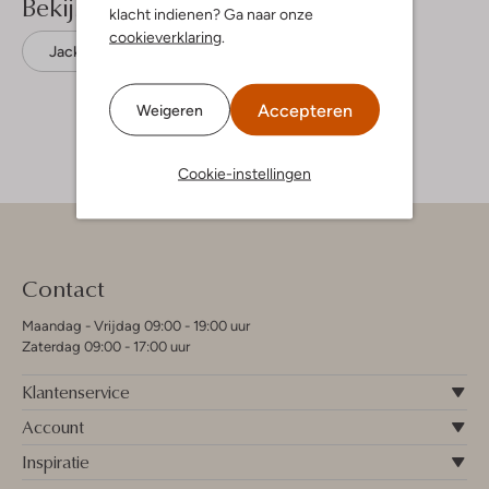
Bekijk meer
klacht indienen? Ga naar onze
cookieverklaring
.
Jacks
Like Flo
Polyamide
Accepteren
Weigeren
Cookie-instellingen
Contact
Maandag - Vrijdag 09:00 - 19:00 uur
Zaterdag 09:00 - 17:00 uur
Klantenservice
Account
Inspiratie