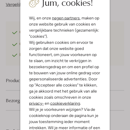
Jum, cookies!
Vergelijkbare items
Wij, en onze
negen partners
, maken op
onze website gebruik van cookies en
vergelijkbare technieken (gezamenlijk:
Gratis verzending
vanaf €75,-
"cookies").
Wij gebruiken cookies om ervoor te
Gratis retourneren
binnen 30 dagen*
zorgen dat onze website goed
functioneert, om jouw voorkeuren op
Betaal achteraf
met Klarna
te slaan, om inzicht te verkrijgen in
bezoekersgedrag en om een profiel op
te bouwen van jouw online gedrag voor
gepersonaliseerde advertenties. Door
Product informatie
op "Accepteer alle cookies" te klikken,
ga je akkoord met het gebruik van alle
cookies zoals omschreven in onze
Bezorgen & retourneren
privacy-
en
cookieverklaring
.
Wil je je voorkeuren wijzigen? Via de
cookieknop onderaan de pagina kun je
jouw toestemming ieder moment
intrekken. Wil je meer informatie of een