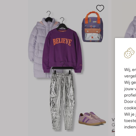
Wij, e
vergel
Wij ge
jouw v
profie
Door o
Laatste it
cooki
-30%
Wil je
Vingino
toeste
Gewatteerde
indie
€ 99,95
€ 69