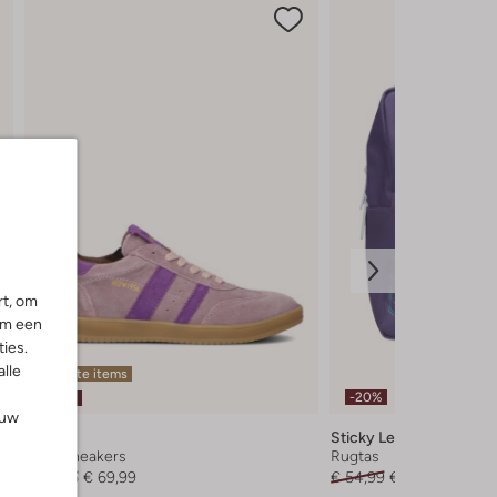
rt, om
om een
ies.
alle
Laatste items
-20%
-30%
ouw
Hip
Sticky Lemon
Lage sneakers
Rugtas
€ 99,95
€ 69,99
€ 54,99
€ 43,99