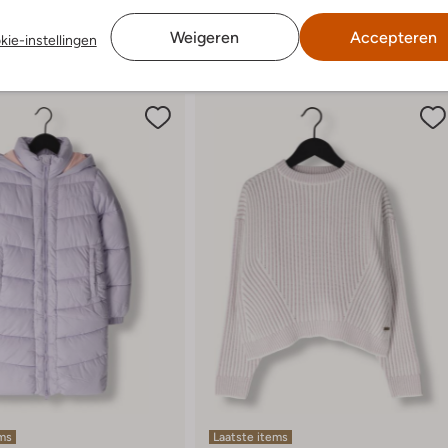
Weigeren
Accepteren
kie-instellingen
ems
Laatste items