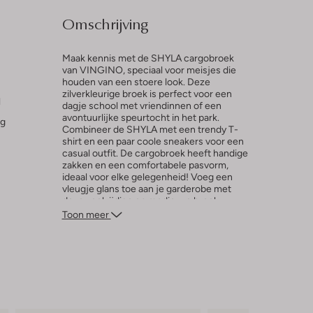
Omschrijving
Maak kennis met de SHYLA cargobroek
van VINGINO, speciaal voor meisjes die
houden van een stoere look. Deze
zilverkleurige broek is perfect voor een
l
dagje school met vriendinnen of een
avontuurlijke speurtocht in het park.
ng
Combineer de SHYLA met een trendy T-
shirt en een paar coole sneakers voor een
casual outfit. De cargobroek heeft handige
zakken en een comfortabele pasvorm,
ideaal voor elke gelegenheid! Voeg een
vleugje glans toe aan je garderobe met
deze veelzijdige en modieuze broek.
Toon meer