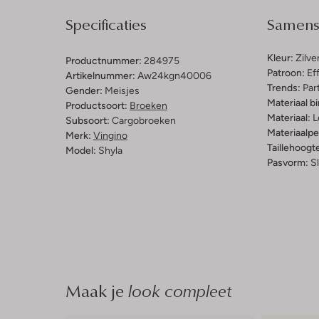
Specificaties
Samenst
Kleur:
Zilve
Productnummer:
284975
Patroon:
Ef
Artikelnummer:
Aw24kgn40006
Trends:
Par
Gender:
Meisjes
Materiaal b
Productsoort:
Broeken
Materiaal:
L
Subsoort:
Cargobroeken
Materiaalp
Merk:
Vingino
Taillehoogt
Model:
Shyla
Pasvorm:
S
Maak je
look compleet