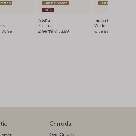
 maten
Laatste maten
Laatste item
-40%
Ai&ko
Indian Blue Jeans
oek
Pantalon
Wijde broek
 35,99
€ 89,99
€ 53,99
€ 59,99
tie
Omoda
Over Omoda
e blogs