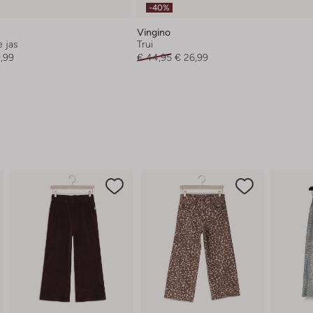
-40%
Vingino
 jas
Trui
,99
€ 44,95
€ 26,99