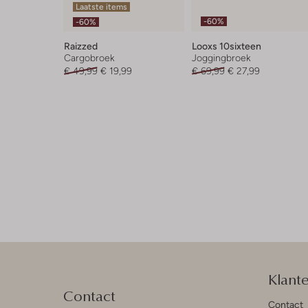
Laatste items
-60%
-60%
Raizzed
Looxs 10sixteen
Cargobroek
Joggingbroek
€ 49,99
€ 19,99
€ 69,99
€ 27,99
Klant
Contact
Contact