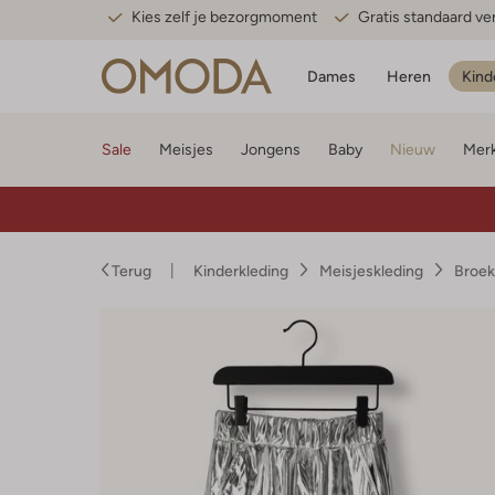
Kies zelf je bezorgmoment
Gratis standaard v
Dames
Heren
Kind
Sale
Meisjes
Jongens
Baby
Nieuw
Mer
Terug
Kinderkleding
Meisjeskleding
Broek