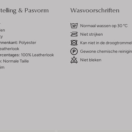
elling & Pasvorm
Wasvoorschriften
r
Normaal wassen op 30 °C
fen
Niet strijken
ty
innenkant:
Polyester
Kan niet in de droogtromme
eatherlook
Gewone chemische reinigi
ercentages:
100% Leatherlook
Niet bleken
e:
Normale Taille
lim