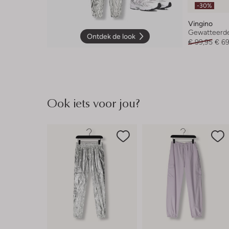
-30%
Vingino
Gewatteerde
Ontdek de look
€ 99,95
€ 69
Ook iets voor jou?