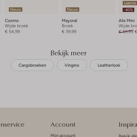
Laatste
Nieuw
Nieuw
-40%
Cozmo
Mayoral
Alix Mini
Wijde broek
Broek
Wijde br
€ 54,99
€ 39,99
€ 59,99
€
Bekijk meer
Cargobroeken
Vingino
Leatherlook
enservice
Account
Inspira
Mijn account
Bekijk all