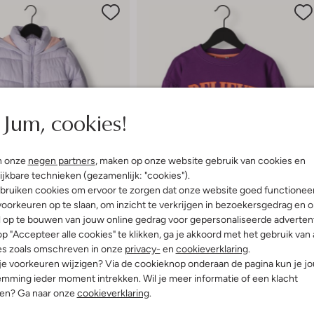
Jum, cookies!
n onze
negen partners
, maken op onze website gebruik van cookies en
ijkbare technieken (gezamenlijk: "cookies").
bruiken cookies om ervoor te zorgen dat onze website goed functionee
oorkeuren op te slaan, om inzicht te verkrijgen in bezoekersgedrag en 
l op te bouwen van jouw online gedrag voor gepersonaliseerde advertent
p "Accepteer alle cookies" te klikken, ga je akkoord met het gebruik van 
ems
Laatste items
es zoals omschreven in onze
privacy-
en
cookieverklaring
.
-20%
 je voorkeuren wijzigen? Via de cookieknop onderaan de pagina kun je j
Vingino
mming ieder moment intrekken. Wil je meer informatie of een klacht
 jas
Sweater
nen? Ga naar onze
cookieverklaring
.
,99
€ 44,95
€ 35,99