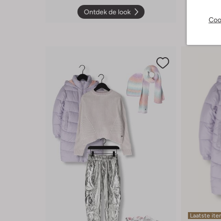
Ontdek de look
Coo
Laatste it