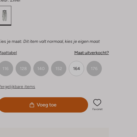
leur:
Zilver
ies je maat:
Dit item valt normaal, kies je eigen maat
Maattabel
Maat uitverkocht?
116
128
140
152
164
176
ergelijkbare items
Voeg toe
Favoriet