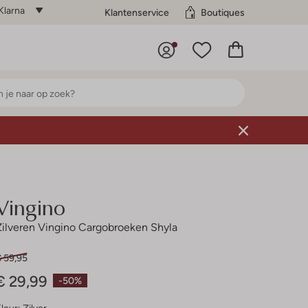
Klarna
Klantenservice
Boutiques
Vingino
Zilveren Vingino Cargobroeken Shyla
€ 59,95
€ 29,99
-50%