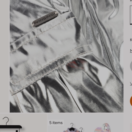
K
K
V
5 items