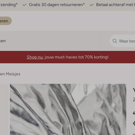
erzending*
Gratis 30 dagen retourneren*
Betaal achteraf met 
eren
ken
Shop nu:
jouw must-haves tot 70% korting!
en Meisjes