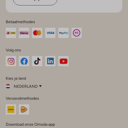
Betaalmethodes
Volg ons
Omoda
Omoda
Omoda
Omoda
Omoda
Kies je land
Instagram
Facebook
TikTok
LinkedIn
YouTube
NEDERLAND
Kies
Verzendmethodes
je
Sluit
land
Nederland
België
(Nederlands)
Download onze Omoda app