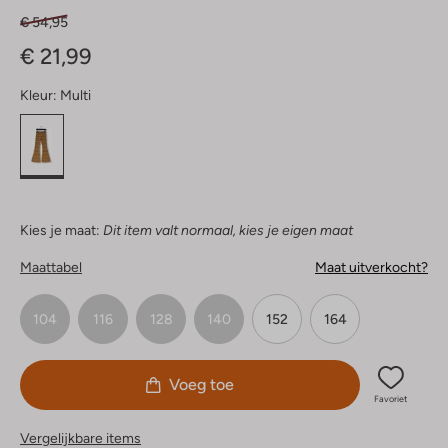
€ 54,95
€ 21,99
Kleur:
Multi
Kies je maat:
Dit item valt normaal, kies je eigen maat
Maattabel
Maat uitverkocht?
104
116
128
140
152
164
Voeg toe
Favoriet
Vergelijkbare items