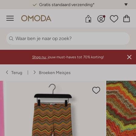
Gratis standaard verzending*
Menu
Shop nu:
jouw must-haves tot 70% korting!
Terug
Broeken Meisjes