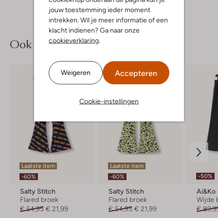
jouw toestemming ieder moment
intrekken. Wil je meer informatie of een
klacht indienen? Ga naar onze
Ook iets voor jou?
cookieverklaring
.
Accepteren
Weigeren
Cookie-instellingen
Laatste item
Laatste item
-50%
-60%
-60%
Salty Stitch
Salty Stitch
Ai&ko
Flared broek
Flared broek
Wijde 
€ 54,95
€ 21,99
€ 54,95
€ 21,99
€ 89,9