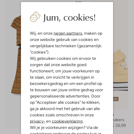
Jum, cookies!
Wij, en onze
negen partners
, maken op
onze website gebruik van cookies en
vergelijkbare technieken (gezamenlijk:
"cookies").
Wij gebruiken cookies om ervoor te
zorgen dat onze website goed
functioneert, om jouw voorkeuren op
te slaan, om inzicht te verkrijgen in
bezoekersgedrag en om een profiel op
te bouwen van jouw online gedrag voor
gepersonaliseerde advertenties. Door
Laatste item
op "Accepteer alle cookies" te klikken,
-50%
ga je akkoord met het gebruik van alle
Converse
cookies zoals omschreven in onze
Hoge sneakers
privacy-
en
cookieverklaring
.
Ontdek de look
€ 54,95
€ 26,99
Wil je je voorkeuren wijzigen? Via de
cookieknop onderaan de pagina kun je