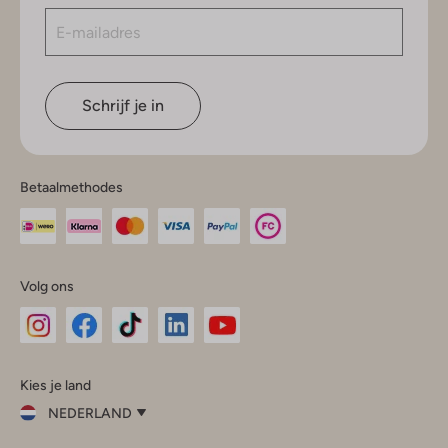
Schrijf je in
Betaalmethodes
Volg ons
Omoda
Omoda
Omoda
Omoda
Omoda
Kies je land
Instagram
Facebook
TikTok
LinkedIn
YouTube
NEDERLAND
Kies