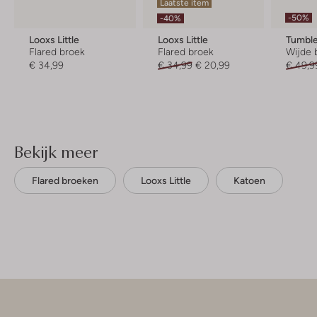
Laatste item
-50%
-40%
Looxs Little
Looxs Little
Tumble
Flared broek
Flared broek
Wijde 
€ 34,99
€ 34,99
€ 20,99
€ 49,9
Bekijk meer
Flared broeken
Looxs Little
Katoen