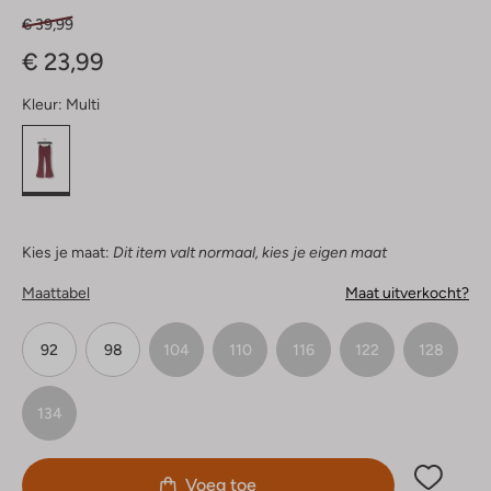
€ 39,99
€ 23,99
Kleur:
Multi
Kies je maat:
Dit item valt normaal, kies je eigen maat
Maattabel
Maat uitverkocht?
92
98
104
110
116
122
128
134
Voeg toe