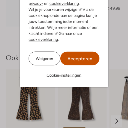
Parka
privacy-
en
cookieverklaring
.
€ 99,99
€ 49,99
Wil je je voorkeuren wijzigen? Via de
cookieknop onderaan de pagina kun je
Ontdek de look
jouw toestemming ieder moment
intrekken. Wil je meer informatie of een
klacht indienen? Ga naar onze
cookieverklaring
.
Ook iets voor jou?
Accepteren
Weigeren
Cookie-instellingen