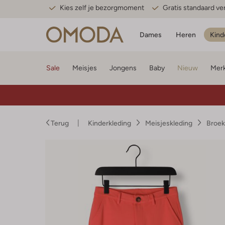
Kies zelf je bezorgmoment
Gratis standaard v
Dames
Heren
Kind
Sale
Meisjes
Jongens
Baby
Nieuw
Mer
Terug
Kinderkleding
Meisjeskleding
Broek