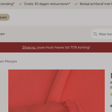
erzending*
Gratis 30 dagen retourneren*
Betaal achteraf met 
eren
ken
Shop nu:
jouw must-haves tot 70% korting!
en Meisjes