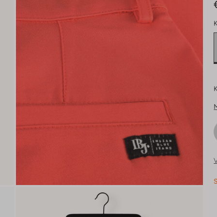
K
K
V
S