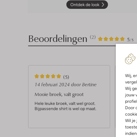
Ontdek de look
Beoordelingen
(2)
2
5
5
/5
Sterren
5
5
Wij, e
(5)
vergel
S
S
14 februari 2024
door Bertine
14 feb
Wij ge
t
t
Mooie broek, valt groot
Leuke 
jouw v
e
e
profie
Hele leuke broek, valt wel groot.
Mooie st
Door o
Bijpassende shirt is wel op maat.
dochter
r
r
158/164
cooki
r
r
ze maat
Wil je
e
e
toeste
indie
n
n