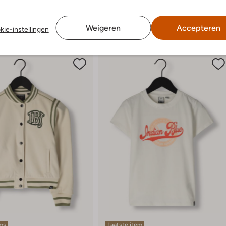
Weigeren
Accepteren
kie-instellingen
ems
Laatste item