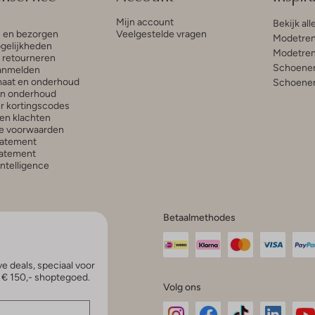
Mijn account
Bekijk all
n en bezorgen
Veelgestelde vragen
Modetren
gelijkheden
Modetren
n retourneren
Schoenen
anmelden
aat en onderhoud
Schoenen
en onderhoud
r kortingscodes
en klachten
e voorwaarden
tatement
atement
 Intelligence
Betaalmethodes
e deals, speciaal voor
p € 150,- shoptegoed.
Volg ons