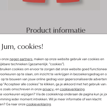
Product informatie
Jum, cookies!
n onze
negen partners
, maken op onze website gebruik van cookies en
(5)
ijkbare technieken (gezamenlijk: "cookies").
ruari 2024
door Bertine
bruiken cookies om ervoor te zorgen dat onze website goed functionee
broek
oorkeuren op te slaan, om inzicht te verkrijgen in bezoekersgedrag en 
l op te bouwen van jouw online gedrag voor gepersonaliseerde advertent
of, valt wel groot. Mijn
p "Accepteer alle cookies" te klikken, ga je akkoord met het gebruik van 
 heeft normaal maat
 maar van deze broek heeft
es zoals omschreven in onze
privacy-
en
cookieverklaring
.
 152.
 je voorkeuren wijzigen? Via de cookieknop onderaan de pagina kun je j
mming ieder moment intrekken. Wil je meer informatie of een klacht
nen? Ga naar onze
cookieverklaring
.