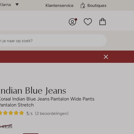
Klarna
Klantenservice
Boutiques
Indian Blue Jeans
Koraal Indian Blue Jeans Pantalon Wide Pants
Pantalon Stretch
5
2
5
/5
(2 beoordelingen)
Sterren
€ 49,95