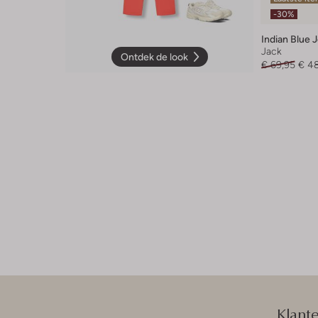
-30%
Indian Blue 
Jack
Ontdek de look
€ 69,95
€ 4
Klant