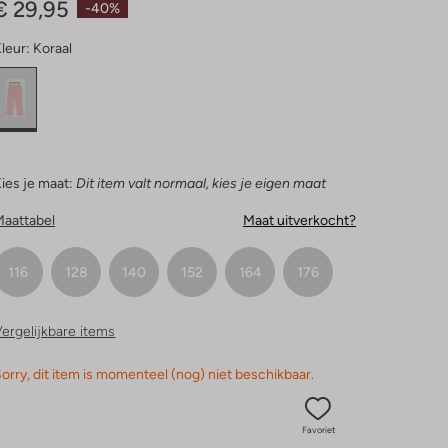
€ 29,95
-40%
leur:
Koraal
ies je maat:
Dit item valt normaal, kies je eigen maat
Maattabel
Maat uitverkocht?
116
128
140
152
164
176
ergelijkbare items
orry, dit item is momenteel (nog) niet beschikbaar.
Favoriet