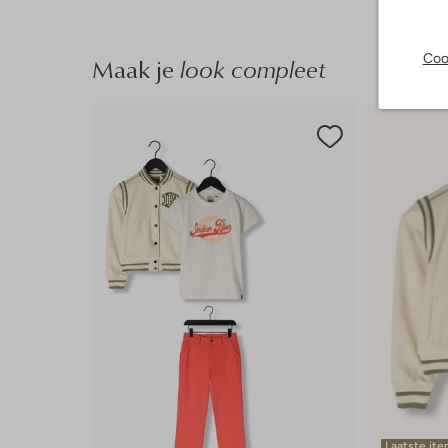
Coo
Maak je
look compleet
Laatste it