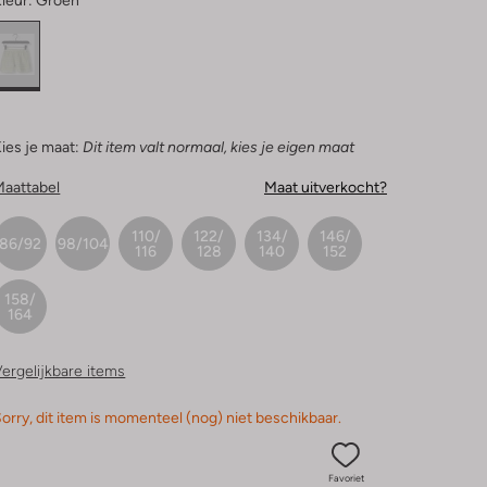
leur:
Groen
ies je maat:
Dit item valt normaal, kies je eigen maat
Maattabel
Maat uitverkocht?
110/
122/
134/
146/
86/92
98/104
116
128
140
152
158/
164
ergelijkbare items
orry, dit item is momenteel (nog) niet beschikbaar.
Favoriet