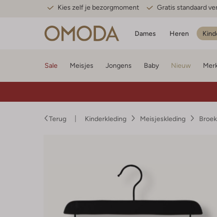
Kies zelf je bezorgmoment
Gratis standaard v
Dames
Heren
Kind
Sale
Meisjes
Jongens
Baby
Nieuw
Mer
Terug
Kinderkleding
Meisjeskleding
Broek