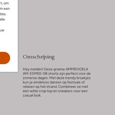
rt, om
om een
ies.
alle
ouw
Omschrijving
Hey meiden! Deze groene AMMEHOELA
AM-ESMEE-08 shorts zijn perfect voor de
zomerse dagen. Met deze trendy broekjes
kun je eindeloos dansen op festivals of
l
relaxen op het strand. Combineer ze met
een witte crop top en sneakers voor een
casual look.