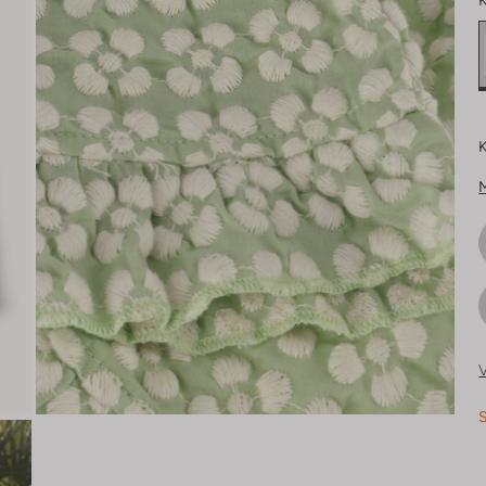
K
K
V
S