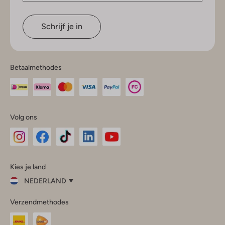
Schrijf je in
Betaalmethodes
Volg ons
Omoda
Omoda
Omoda
Omoda
Omoda
Kies je land
Instagram
Facebook
TikTok
LinkedIn
YouTube
NEDERLAND
Kies
Verzendmethodes
je
Sluit
land