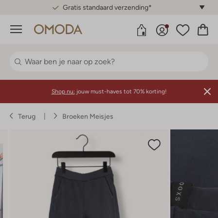
Gratis standaard verzending*
Menu
Shop nu:
jouw must-haves tot 70% korting!
Terug
Broeken Meisjes