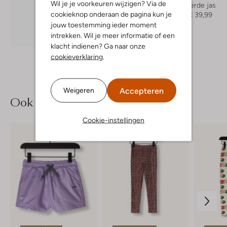
Wil je je voorkeuren wijzigen? Via de
Gewatteerde jas
cookieknop onderaan de pagina kun je
€ 79,99
€ 39,99
jouw toestemming ieder moment
intrekken. Wil je meer informatie of een
Ontdek de look
klacht indienen? Ga naar onze
cookieverklaring
.
Accepteren
Weigeren
Ook iets voor jou?
Cookie-instellingen