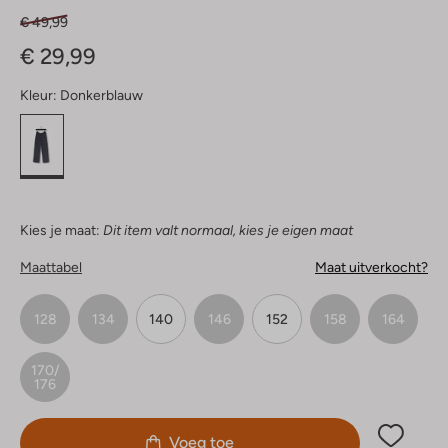
€ 49,99
€ 29,99
Kleur:
Donkerblauw
Kies je maat:
Dit item valt normaal, kies je eigen maat
Maattabel
Maat uitverkocht?
128
134
140
146
152
158
164
170/
176
Voeg toe