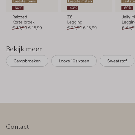
Laatste items
Laatste maten
Laatste
-60%
-40%
-60%
Raizzed
Z8
Jelly 
Korte broek
Legging
Leggin
€ 39,99
€ 15,99
€ 22,99
€ 13,99
€ 44,9
Bekijk meer
Cargobroeken
Looxs 10sixteen
Sweatstof
Contact