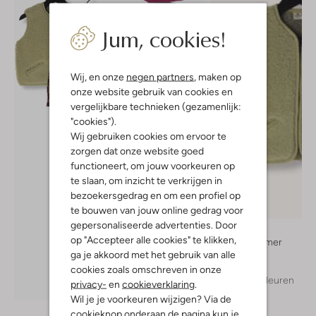
Jum, cookies!
Wij, en onze
negen partners
, maken op
onze website gebruik van cookies en
vergelijkbare technieken (gezamenlijk:
"cookies").
Wij gebruiken cookies om ervoor te
zorgen dat onze website goed
functioneert, om jouw voorkeuren op
te slaan, om inzicht te verkrijgen in
bezoekersgedrag en om een profiel op
te bouwen van jouw online gedrag voor
gepersonaliseerde advertenties. Door
Alwero
op "Accepteer alle cookies" te klikken,
Bodywarmer
ga je akkoord met het gebruik van alle
€ 69,99
cookies zoals omschreven in onze
+ meer kleuren
privacy-
en
cookieverklaring
.
Ontdek de look
Wil je je voorkeuren wijzigen? Via de
cookieknop onderaan de pagina kun je