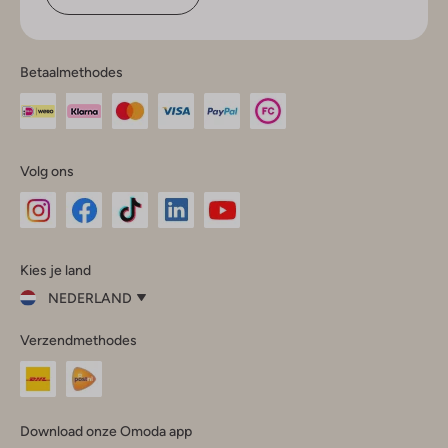
Betaalmethodes
Volg ons
Omoda
Omoda
Omoda
Omoda
Omoda
Kies je land
Instagram
Facebook
TikTok
LinkedIn
YouTube
NEDERLAND
Kies
Verzendmethodes
je
Sluit
land
Nederland
België
(Nederlands)
Download onze Omoda app