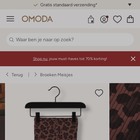
Gratis standaard verzending*
Menu
Shop nu:
jouw must-haves tot 70% korting!
Terug
Broeken Meisjes