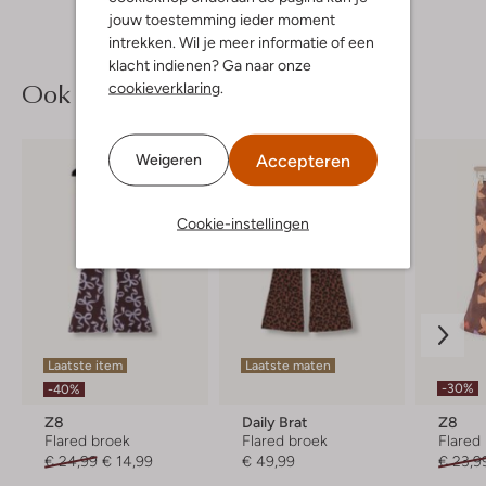
jouw toestemming ieder moment
intrekken. Wil je meer informatie of een
klacht indienen? Ga naar onze
Ook iets voor jou?
cookieverklaring
.
Accepteren
Weigeren
Cookie-instellingen
Laatste item
Laatste maten
-30%
-40%
Z8
Daily Brat
Z8
Flared broek
Flared broek
Flared
€ 24,99
€ 14,99
€ 49,99
€ 23,9