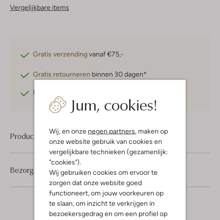
Vergelijkbare items
Gratis verzending
vanaf €75,-
Gratis retourneren
binnen 30 dagen*
Betaal achteraf
met Klarna
Jum, cookies!
Wij, en onze
negen partners
, maken op
Product informatie
onze website gebruik van cookies en
vergelijkbare technieken (gezamenlijk:
"cookies").
Bezorgen & retourneren
Wij gebruiken cookies om ervoor te
zorgen dat onze website goed
functioneert, om jouw voorkeuren op
te slaan, om inzicht te verkrijgen in
bezoekersgedrag en om een profiel op