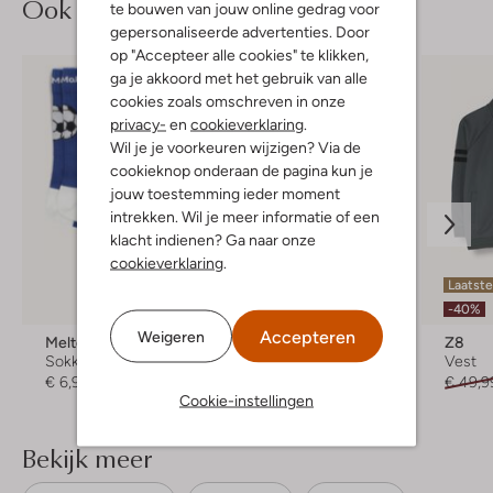
Ook iets voor jou?
te bouwen van jouw online gedrag voor
gepersonaliseerde advertenties. Door
op "Accepteer alle cookies" te klikken,
ga je akkoord met het gebruik van alle
cookies zoals omschreven in onze
privacy-
en
cookieverklaring
.
Wil je je voorkeuren wijzigen? Via de
cookieknop onderaan de pagina kun je
jouw toestemming ieder moment
intrekken. Wil je meer informatie of een
klacht indienen? Ga naar onze
cookieverklaring
.
Laatste maten
Laatste
-20%
-40%
Accepteren
Weigeren
Melton
Ugg
Z8
Sokken
Handschoenen
Vest
€ 6,99
€ 134,95
€ 107,99
€ 49,9
Cookie-instellingen
Bekijk meer