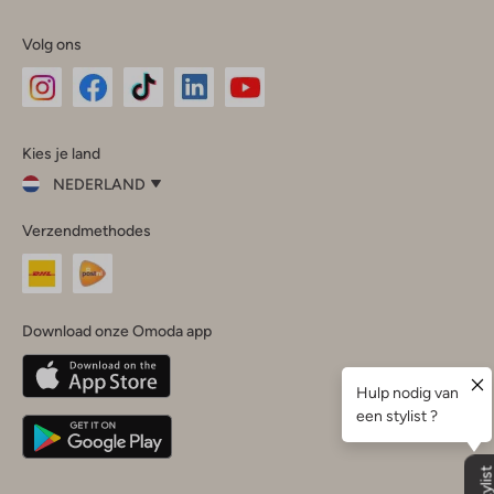
Volg ons
Omoda
Omoda
Omoda
Omoda
Omoda
Kies je land
Instagram
Facebook
TikTok
LinkedIn
YouTube
NEDERLAND
Kies
Verzendmethodes
je
Sluit
land
Nederland
België
(Nederlands)
Download onze Omoda app
Belgique
(Français)
Deutschland