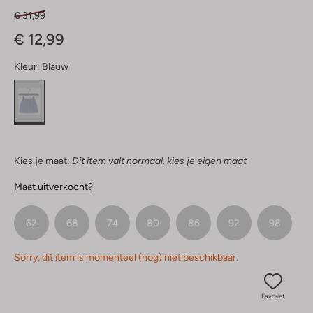
€ 31,99
€ 12,99
Kleur:
Blauw
Kies je maat:
Dit item valt normaal, kies je eigen maat
Maat uitverkocht?
62
68
74
80
86
92
98
Sorry, dit item is momenteel (nog) niet beschikbaar.
Favoriet