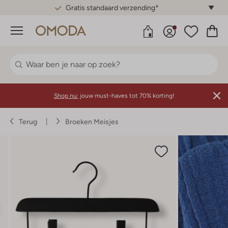
Gratis standaard verzending*
Menu
Shop nu:
jouw must-haves tot 70% korting!
Terug
Broeken Meisjes