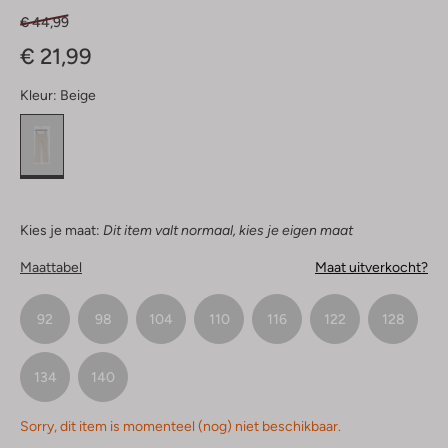
€ 44,99
€ 21,99
Kleur:
Beige
Kies je maat:
Dit item valt normaal, kies je eigen maat
Maattabel
Maat uitverkocht?
92
98
104
110
116
122
128
134
140
Sorry, dit item is momenteel (nog) niet beschikbaar.