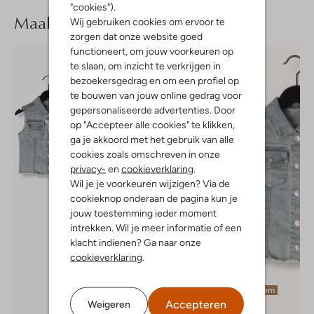
"cookies").
Maak je
look compleet
Wij gebruiken cookies om ervoor te
zorgen dat onze website goed
functioneert, om jouw voorkeuren op
te slaan, om inzicht te verkrijgen in
bezoekersgedrag en om een profiel op
te bouwen van jouw online gedrag voor
gepersonaliseerde advertenties. Door
op "Accepteer alle cookies" te klikken,
ga je akkoord met het gebruik van alle
cookies zoals omschreven in onze
privacy-
en
cookieverklaring
.
Wil je je voorkeuren wijzigen? Via de
cookieknop onderaan de pagina kun je
jouw toestemming ieder moment
intrekken. Wil je meer informatie of een
klacht indienen? Ga naar onze
cookieverklaring
.
Laatste item
Accepteren
Weigeren
-60%