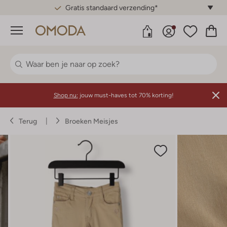
Gratis standaard verzending*
Menu
Shop nu:
jouw must-haves tot 70% korting!
Terug
Broeken Meisjes