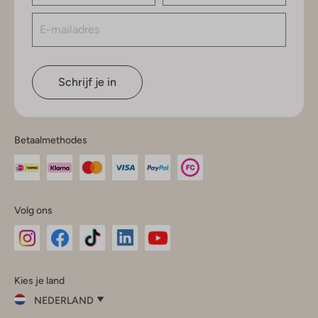
Schrijf je in
Betaalmethodes
Volg ons
Omoda
Omoda
Omoda
Omoda
Omoda
Kies je land
Instagram
Facebook
TikTok
LinkedIn
YouTube
NEDERLAND
Kies