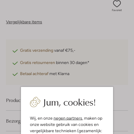
Favoriet
Vergelijkbare items
Gratis verzending
vanaf €75,-
Gratis retourneren
binnen 30 dagen*
Betaal achteraf
met Klarna
Jum, cookies!
Product informatie
Wij, en onze
negen partners
, maken op
Bezorgen & retourneren
onze website gebruik van cookies en
vergelijkbare technieken (gezamenlijk: