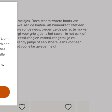
boots voor meisjes. Deze stoere zwarte boots van
g leer, zowel aan de buiten- als binnenkant. Met een
comfortabele ronde neus, bieden ze de perfecte mix van
ren zool zorgt voor grip tijdens het spelen in het park of
de handige ritssluiting en vetersluiting trek je ze
rt, om
e met een trendy jurkje of een stoere jeans voor een
om een
euwe favoriet voor elke gelegenheid!
ies.
alle
ouw