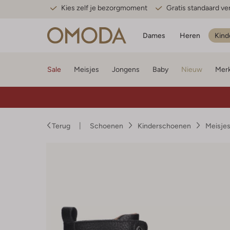
Kies zelf je bezorgmoment
Gratis standaard v
Dames
Heren
Kind
Sale
Meisjes
Jongens
Baby
Nieuw
Mer
Terug
Schoenen
Kinderschoenen
Meisje