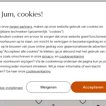
elling & Pasvorm
Omschrijving
Jum, cookies!
t
Maak kennis met de GISELE veter
WYSH zijn gemaakt van hoogwaardi
uitenkant:
Leer
n onze
negen partners
, maken op onze website gebruik van cookies en
schachthoogte van 16 cm en een 
innenkant:
Leer
ijkbare technieken (gezamenlijk: "cookies").
stijl en comfort. De stevige rubbe
ol:
Rubber
een dagje bij opa en oma. Dankzij 
bruiken cookies om ervoor te zorgen dat onze website goed functionee
g:
Rits
makkelijk aan en uit. Combineer z
oorkeuren op te slaan, om inzicht te verkrijgen in bezoekersgedrag en 
complete look. GISELE is jouw ni
Ronde Neus
l op te bouwen van jouw online gedrag voor gepersonaliseerde advertent
gte laarzen (cm):
16
p "Accepteer alle cookies" te klikken, ga je akkoord met het gebruik van 
es zoals omschreven in onze
privacy-
en
cookieverklaring
.
 je voorkeuren wijzigen? Via de cookieknop onderaan de pagina kun je j
mming ieder moment intrekken. Wil je meer informatie of een klacht
nen? Ga naar onze
cookieverklaring
.
Weigeren
Accepteren
kie-instellingen