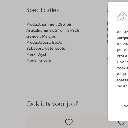
Specificaties
Samenst
Kleur:
Zwar
Productnummer:
285168
Materiaal b
Artikelnummer:
24om124909
Wij, e
Materiaal b
Gender:
Meisjes
vergel
Materiaal zo
Productsoort:
Boots
Wij ge
Type sluitin
Subsoort:
Veterboots
jouw v
Type neus:
Merk:
Wysh
profie
Schachthoo
Model:
Gisele
Door o
cooki
Wil je
toeste
indie
Ook iets voor jou?
Coo