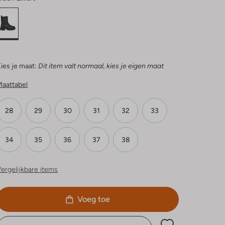
ies je maat:
Dit item valt normaal, kies je eigen maat
Maattabel
28
29
30
31
32
33
34
35
36
37
38
ergelijkbare items
Voeg toe