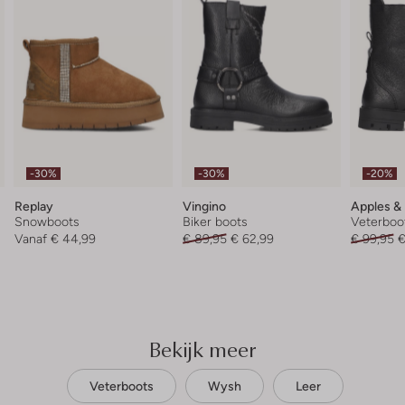
-30%
-30%
-20%
Replay
Vingino
Apples &
Snowboots
Biker boots
Veterboo
Vanaf
€ 44,99
€ 89,95
€ 62,99
€ 99,95
€
Bekijk meer
Veterboots
Wysh
Leer