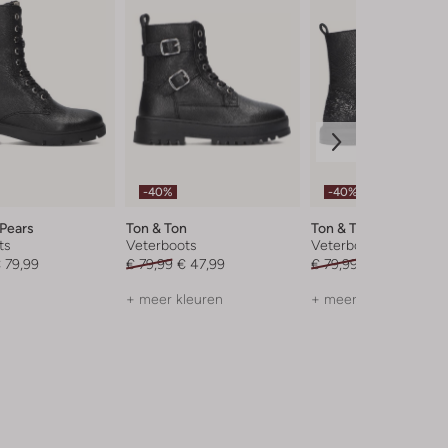
-40%
-40%
 Pears
Ton & Ton
Ton & Ton
ts
Veterboots
Veterboots
 79,99
€ 79,99
€ 47,99
€ 79,99
€ 47,99
+ meer kleuren
+ meer kleuren