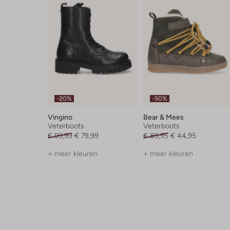
-20%
-50%
Vingino
Bear & Mees
Veterboots
Veterboots
€ 99,99
€ 79,99
€ 89,95
€ 44,95
+ meer kleuren
+ meer kleuren