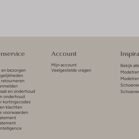
enservice
Account
Inspira
Mijn account
Bekijk all
n en bezorgen
Veelgestelde vragen
Modetren
gelijkheden
Modetren
n retourneren
Schoenen
anmelden
aat en onderhoud
Schoenen
en onderhoud
r kortingscodes
en klachten
e voorwaarden
tatement
atement
 Intelligence