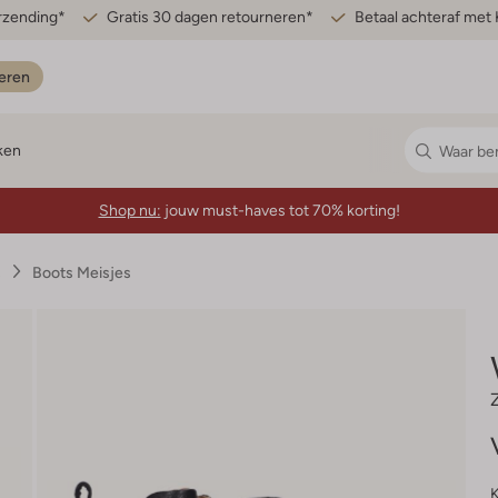
erzending*
Gratis 30 dagen retourneren*
Betaal achteraf met 
eren
ken
Shop nu:
jouw must-haves tot 70% korting!
s
Boots Meisjes
K