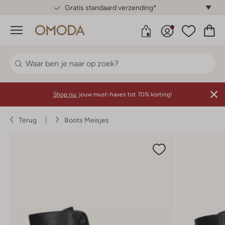
Gratis standaard verzending*
Menu
Shop nu:
jouw must-haves tot 70% korting!
Terug
Boots Meisjes