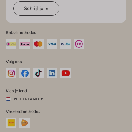
Schrijf je in
Betaalmethodes
Volg ons
Omoda
Omoda
Omoda
Omoda
Omoda
Kies je land
Instagram
Facebook
TikTok
LinkedIn
YouTube
NEDERLAND
Kies
Verzendmethodes
je
Sluit
land
Nederland