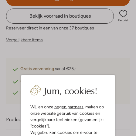
Bekijk voorraad in boutiques
Favoriet
Reserveer direct in een van onze 37 boutiques
Vergelijkbare items
Gratis verzending
vanaf €75,-
Gratis retourneren
binnen 30 dagen*
Jum, cookies!
Betaal achteraf
met Klarna
Wij, en onze
negen partners
, maken op
onze website gebruik van cookies en
Product informatie
vergelijkbare technieken (gezamenlijk:
"cookies").
Wij gebruiken cookies om ervoor te