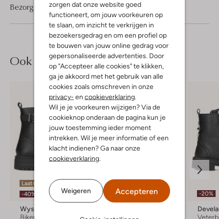
zorgen dat onze website goed
Bezorgen & retourneren
functioneert, om jouw voorkeuren op
te slaan, om inzicht te verkrijgen in
bezoekersgedrag en om een profiel op
te bouwen van jouw online gedrag voor
gepersonaliseerde advertenties. Door
Ook iets voor jou?
op "Accepteer alle cookies" te klikken,
ga je akkoord met het gebruik van alle
cookies zoals omschreven in onze
privacy-
en
cookieverklaring
.
Wil je je voorkeuren wijzigen? Via de
cookieknop onderaan de pagina kun je
jouw toestemming ieder moment
intrekken. Wil je meer informatie of een
klacht indienen? Ga naar onze
cookieverklaring
.
Laatste items
Accepteren
Weigeren
-20%
-20%
-40%
Wysh
Wysh
Devel
Biker boots
Veterboots
Veterb