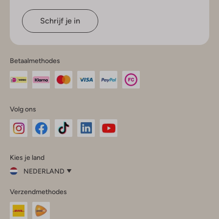
Schrijf je in
Betaalmethodes
Volg ons
Omoda
Omoda
Omoda
Omoda
Omoda
Kies je land
Instagram
Facebook
TikTok
LinkedIn
YouTube
NEDERLAND
Kies
Verzendmethodes
je
Sluit
land
Nederland