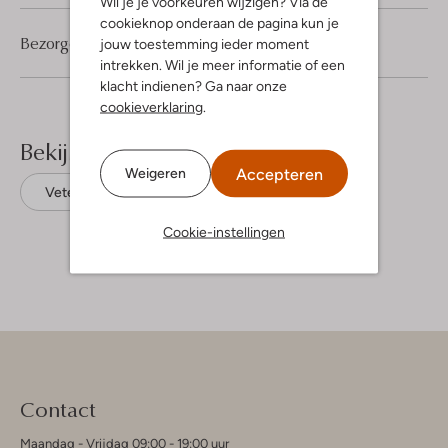
Wil je je voorkeuren wijzigen? Via de
cookieknop onderaan de pagina kun je
Bezorgen & retourneren
jouw toestemming ieder moment
intrekken. Wil je meer informatie of een
klacht indienen? Ga naar onze
cookieverklaring
.
Bekijk meer
Accepteren
Weigeren
Veterboots
Studio Maison
Leer
Cookie-instellingen
Contact
Maandag - Vrijdag 09:00 - 19:00 uur