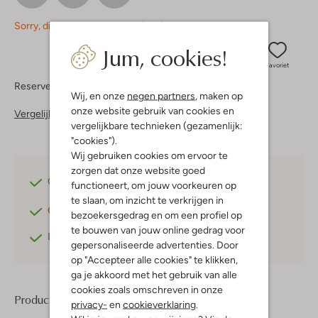
Sorry, dit item is momenteel (nog) niet beschikbaar.
Jum, cookies!
Favoriet
Reserveer direct in een van onze 37 boutiques
Wij, en onze
negen partners
, maken op
onze website gebruik van cookies en
Vergelijkbare items
vergelijkbare technieken (gezamenlijk:
"cookies").
Wij gebruiken cookies om ervoor te
zorgen dat onze website goed
Gratis verzending
vanaf €75,-
functioneert, om jouw voorkeuren op
te slaan, om inzicht te verkrijgen in
Gratis retourneren
binnen 30 dagen*
bezoekersgedrag en om een profiel op
te bouwen van jouw online gedrag voor
Betaal achteraf
met Klarna
gepersonaliseerde advertenties. Door
op "Accepteer alle cookies" te klikken,
ga je akkoord met het gebruik van alle
cookies zoals omschreven in onze
Product informatie
privacy-
en
cookieverklaring
.