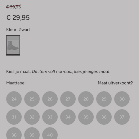
€ 99,95
€ 29,95
Kleur:
Zwart
Kies je maat:
Dit item valt normaal, kies je eigen maat
Maattabel
Maat uitverkocht?
24
25
26
27
28
29
30
31
32
33
34
35
36
37
38
39
40