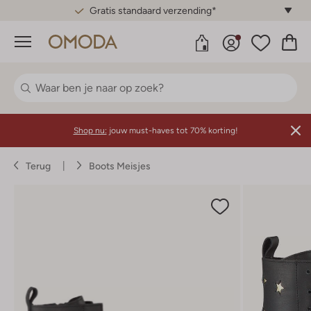
Gratis standaard verzending*
Menu
Shop nu:
jouw must-haves tot 70% korting!
Terug
Boots Meisjes