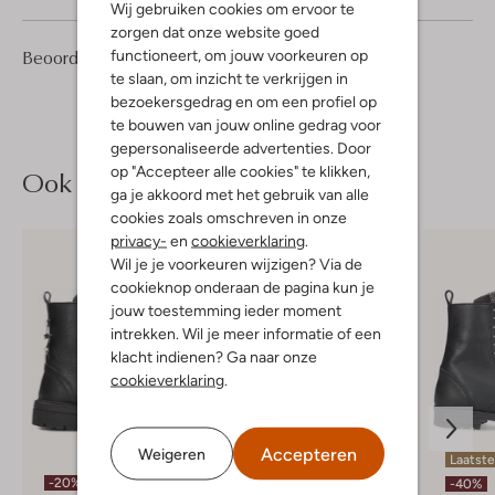
Wij gebruiken cookies om ervoor te
zorgen dat onze website goed
1
5
Beoordelingen
functioneert, om jouw voorkeuren op
(1)
5
/5
Sterren
te slaan, om inzicht te verkrijgen in
bezoekersgedrag en om een profiel op
te bouwen van jouw online gedrag voor
gepersonaliseerde advertenties. Door
op "Accepteer alle cookies" te klikken,
Ook iets voor jou?
ga je akkoord met het gebruik van alle
cookies zoals omschreven in onze
privacy-
en
cookieverklaring
.
Wil je je voorkeuren wijzigen? Via de
cookieknop onderaan de pagina kun je
jouw toestemming ieder moment
intrekken. Wil je meer informatie of een
klacht indienen? Ga naar onze
cookieverklaring
.
Accepteren
Weigeren
Laatst
-20%
-20%
-40%