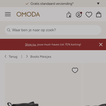
Gratis standaard verzending*
Menu
Shop nu:
jouw must-haves tot 70% korting!
Terug
Boots Meisjes