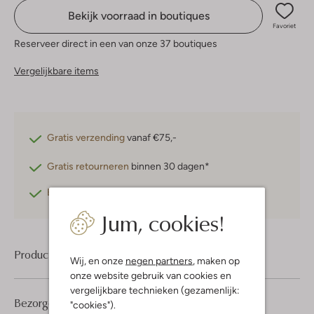
Bekijk voorraad in boutiques
Favoriet
Reserveer direct in een van onze 37 boutiques
Vergelijkbare items
Gratis verzending
vanaf €75,-
Gratis retourneren
binnen 30 dagen*
Betaal achteraf
met Klarna
Jum, cookies!
Product informatie
Wij, en onze
negen partners
, maken op
onze website gebruik van cookies en
vergelijkbare technieken (gezamenlijk:
Bezorgen & retourneren
"cookies").