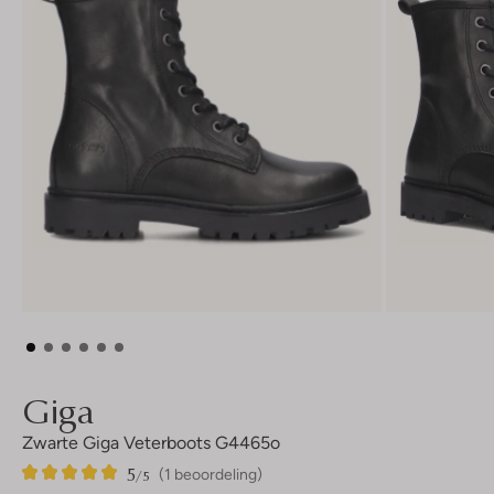
Giga
Zwarte Giga Veterboots G4465o
5
1
5
/5
(1 beoordeling)