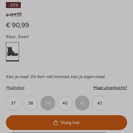
Sterren
-30%
€ 129,99
€ 90,99
Kleur:
Zwart
Kies je maat:
Dit item valt normaal, kies je eigen maat
Maattabel
Maat uitverkocht?
37
38
39
40
41
42
Voeg toe