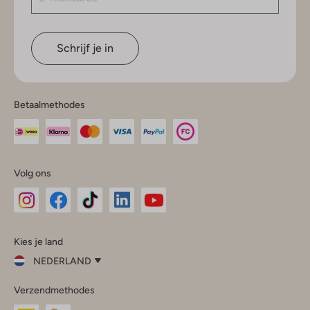
Schrijf je in
Betaalmethodes
Volg ons
Omoda
Omoda
Omoda
Omoda
Omoda
Kies je land
Instagram
Facebook
TikTok
LinkedIn
YouTube
NEDERLAND
Kies
Verzendmethodes
je
Sluit
land