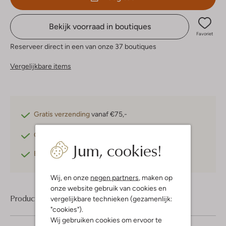
Bekijk voorraad in boutiques
Favoriet
Reserveer direct in een van onze 37 boutiques
Vergelijkbare items
Gratis verzending
vanaf €75,-
Gratis retourneren
binnen 30 dagen*
Jum, cookies!
Betaal achteraf
met Klarna
Wij, en onze
negen partners
, maken op
onze website gebruik van cookies en
Product informatie
vergelijkbare technieken (gezamenlijk:
"cookies").
Wij gebruiken cookies om ervoor te