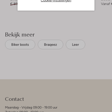
Cookie-instellingen
€ 89,95
€ 62,99
€ 99,95
€ 59,99
Vanaf
Bekijk meer
Biker boots
Braqeez
Leer
Contact
Maandag - Vrijdag 09:00 - 19:00 uur