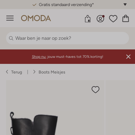
Gratis standaard verzending*
Menu
Shop nu:
jouw must-haves tot 70% korting!
Terug
Boots Meisjes