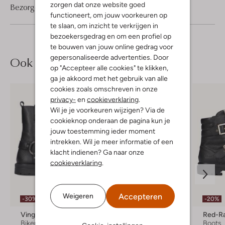
zorgen dat onze website goed
Bezorgen & retourneren
functioneert, om jouw voorkeuren op
te slaan, om inzicht te verkrijgen in
bezoekersgedrag en om een profiel op
te bouwen van jouw online gedrag voor
gepersonaliseerde advertenties. Door
Ook iets voor jou?
op "Accepteer alle cookies" te klikken,
ga je akkoord met het gebruik van alle
cookies zoals omschreven in onze
privacy-
en
cookieverklaring
.
Wil je je voorkeuren wijzigen? Via de
cookieknop onderaan de pagina kun je
jouw toestemming ieder moment
intrekken. Wil je meer informatie of een
klacht indienen? Ga naar onze
cookieverklaring
.
Laatste item
Accepteren
Weigeren
-30%
-20%
-40%
Vingino
Bullboxer
Red-R
Biker boots
Biker boots
Boots