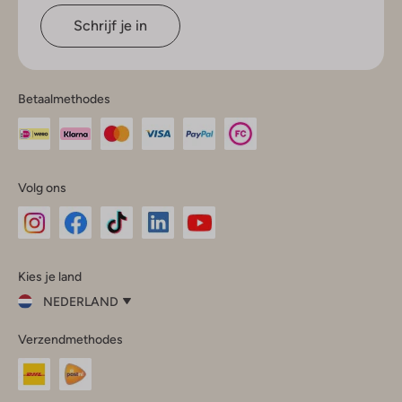
Schrijf je in
Betaalmethodes
Volg ons
Omoda
Omoda
Omoda
Omoda
Omoda
Kies je land
Instagram
Facebook
TikTok
LinkedIn
YouTube
NEDERLAND
Kies
Verzendmethodes
je
Sluit
land
Nederland